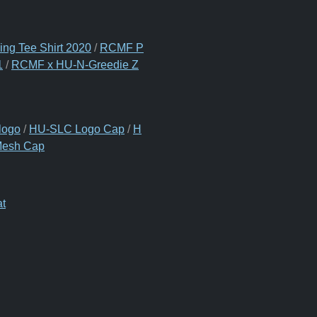
ng Tee Shirt 2020
/
RCMF P
1
/
RCMF x HU-N-Greedie Z
logo
/
HU-SLC Logo Cap
/
H
Mesh Cap
t