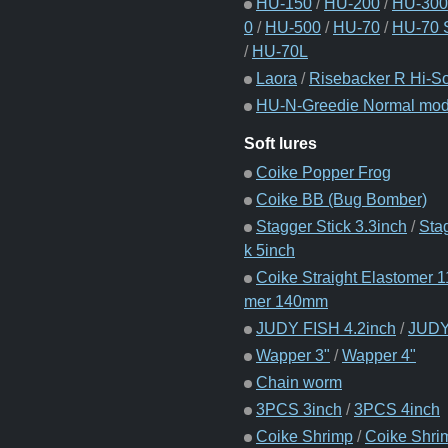
HU-150
/
HU-200
/
HU-300
0
/
HU-500
/
HU-70
/
HU-70 S
/
HU-70L
Laora
/
Risebacker R Hi-S
HU-N-Greedie Normal mod
Soft lures
Coike Popper Frog
Coike BB (Bug Bomber)
Stagger Stick 3.3inch
/
Sta
k 5inch
Coike Straight Elastomer
mer 140mm
JUDY FISH 4.2inch
/
JUDY
Wapper 3"
/
Wapper 4"
Chain worm
3PCS 3inch
/
3PCS 4inch
Coike Shrimp
/
Coike Shri