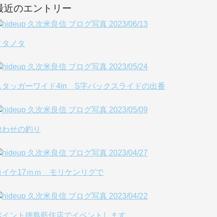
最近のエントリー
ノタノタ
スタッガーワイド4in S字バックスライドの出番
喰わせの釣り
コイケ17ｍｍ モリケンリグで
ポイント徳島藍住店でイベントします