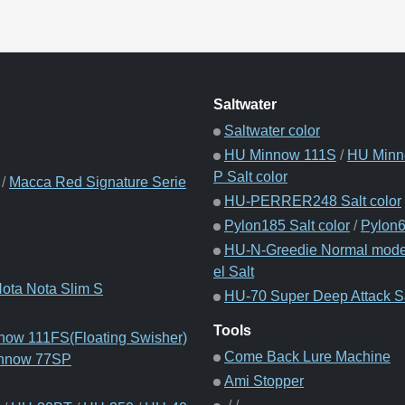
Saltwater
Saltwater color
HU Minnow 111S
/
HU Minn
P Salt color
/
Macca Red Signature Serie
HU-PERRER248 Salt color
Pylon185 Salt color
/
Pylon6
HU-N-Greedie Normal model
el Salt
ota Nota Slim S
HU-70 Super Deep Attack Sa
Tools
ow 111FS(Floating Swisher)
Come Back Lure Machine
nnow 77SP
Ami Stopper