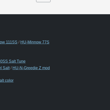
ow 111SS
/
HU-Minnow 77S
0SS Salt Tune
 Salt
/
HU-N-Greedie Z mod
lt color