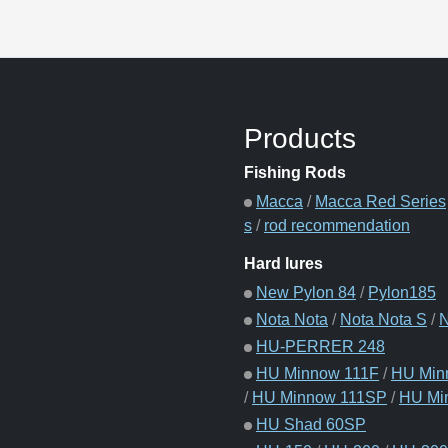
Products
Fishing Rods
Macca
/
Macca Red Series
s
/
rod recommendation
Hard lures
New Pylon 84
/
Pylon185
Nota Nota
/
Nota Nota S
/
N
HU-PERRER 248
HU Minnow 111F
/
HU Minn
/
HU Minnow 111SP
/
HU Mi
HU Shad 60SP