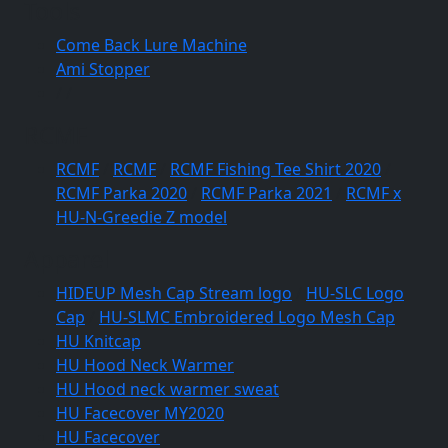
Tools
Come Back Lure Machine
Ami Stopper
/
/
RCMF
RCMF
/
RCMF
/
RCMF Fishing Tee Shirt 2020
/
RCMF Parka 2020
/
RCMF Parka 2021
/
RCMF x
HU-N-Greedie Z model
Apparel
HIDEUP Mesh Cap Stream logo
/
HU-SLC Logo
Cap
/
HU-SLMC Embroidered Logo Mesh Cap
HU Knitcap
HU Hood Neck Warmer
HU Hood neck warmer sweat
HU Facecover MY2020
HU Facecover