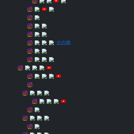
久次米良信
クリリン
小森章生
坂田泰信
嶋岡大地
須江一樹
その他
杉林奏太
鈴木利忠
大佐
武田栄喜
豊福凌平
中澤諒
永野総一朗
中村大輔
西川慧
乃村弘栄