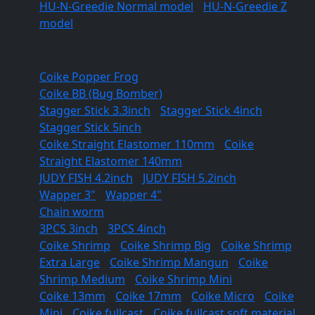
HU-N-Greedie Normal model
/
HU-N-Greedie Z
model
Soft lures
Coike Popper Frog
Coike BB (Bug Bomber)
Stagger Stick 3.3inch
/
Stagger Stick 4inch
/
Stagger Stick 5inch
Coike Straight Elastomer 110mm
/
Coike
Straight Elastomer 140mm
JUDY FISH 4.2inch
/
JUDY FISH 5.2inch
Wapper 3"
/
Wapper 4"
Chain worm
3PCS 3inch
/
3PCS 4inch
Coike Shrimp
/
Coike Shrimp Big
/
Coike Shrimp
Extra Large
/
Coike Shrimp Mangun
/
Coike
Shrimp Medium
/
Coike Shrimp Mini
Coike 13mm
/
Coike 17mm
/
Coike Micro
/
Coike
Mini
/
Coike fullcast
/
Coike fullcast soft material