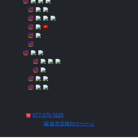
ぷりお
本田海斗
ボンバー
松本泰明
美馬右樹
室田好紀
森悟司
森田健太郎
ポッツ山崎
吉田秀雄
渡邉尚昭
HIDEUP ハイドアップ有限会社 〒520-0001 滋賀県大
津市蓮池町11-13
☎
077-575-1620
Fax 077-575-6521
販売店様向けページ