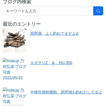
ブログ内検索
最近のエントリー
琵琶湖 よく釣れてますよ♪
エヌグリZ ＆ HU-350
中禅寺湖初挑戦 琵琶湖も釣れだしてるよ