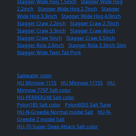
Stagger Wide Hog 1.5inch
/
Stagger Wide Hog
2.2inch
/
Stagger Wide Hog 2.7inch
/
Stagger
Wide Hog 3.3inch
/
Stagger Wide Hog 4.0inch
Stagger Craw 2.2inch
/
Stagger Craw 2.7inch
/
Stagger Craw 3.3inch
/
Stagger Craw 4inch
/
Stagger Craw 5inch
/
Stagger Craw 6.5inch
Stagger Rola 2.6inch
/
Stagger Rola 3.3inch Slim
Stagger Wide Twin Tail Pork
Saltwater
Saltwater color
HU Minnow 111S
/
HU Minnow 111SS
/
HU-
Minnow 77SP Salt color
HU-PERRER248 Salt color
Pylon185 Salt color
/
Pylon60SS Salt Tune
HU-N-Greedie Normal model Salt
/
HU-N-
Greedie Z model Salt
HU-70 Super Deep Attack Salt color