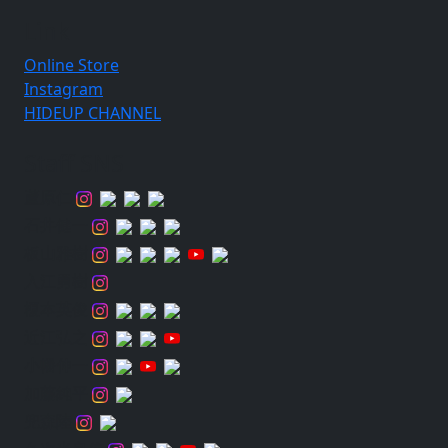
Link
Online Store
Instagram
HIDEUP CHANNEL
Staff SNS
蘆原仁
石井健一
板山雅樹
入江勇樹
榎本英俊
近江弘之
小幡伸一
加藤純平
兜森陸