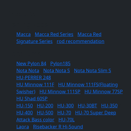
Products
Fishing Rods
Macca
/
Macca Red Series
/
Macca Red
Signature Series
/
rod recommendation
Hard lures
New Pylon 84
/
Pylon185
Nota Nota
/
Nota Nota S
/
Nota Nota Slim S
HU-PERRER 248
HU Minnow 111F
/
HU Minnow 111FS(Floating
Swisher)
/
HU Minnow 111SP
/
HU Minnow 77SP
HU Shad 60SP
HU-150
/
HU-200
/
HU-300
/
HU-30BT
/
HU-350
/
HU-400
/
HU-500
/
HU-70
/
HU-70 Super Deep
Attack Bass color
/
HU-70L
Laora
/
Risebacker R Hi-Sound