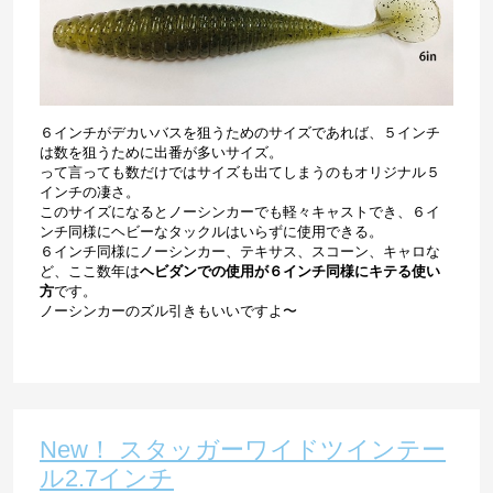
６インチがデカいバスを狙うためのサイズであれば、５インチ
は数を狙うために出番が多いサイズ。
って言っても数だけではサイズも出てしまうのもオリジナル５
インチの凄さ。
このサイズになるとノーシンカーでも軽々キャストでき、６イ
ンチ同様にヘビーなタックルはいらずに使用できる。
６インチ同様にノーシンカー、テキサス、スコーン、キャロな
ど、ここ数年は
ヘビダンでの使用が６インチ同様にキテる使い
方
です。
ノーシンカーのズル引きもいいですよ〜
New！ スタッガーワイドツインテー
ル2.7インチ