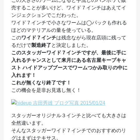
この大きさのワームになると手流しのハンポワで販
売することが多いけど、ワイド７インチはあえてイ
ンジェクションでこだわった。
ワイド７インチで小さなワームは◯パックも作れる
ほどのマテリアルの量を使っている。
この
ワイド７インチ
は残念ながら現在店頭に残って
るだけで
製造終了
と決定しました。
このスタッガーワイド７インチですが、最後に手に
入れるチャンスとして来月にある名古屋キープキャ
スト ハイドアップブースでワームつかみ取りの中に
入れます！
これが無くなり終了です！
この機会を是非お見逃し無く！
スタッガーオリジナル３インチと比べても大きさは
全然違います。
そんなスタッガーワイド７インチでのおすすめのリ
グはまずはテキサス。