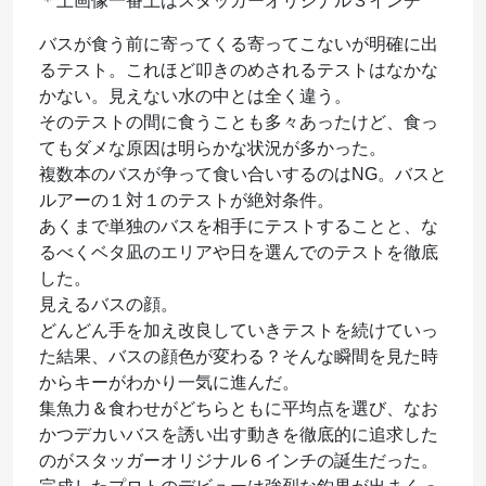
＊上画像一番上はスタッガーオリジナル３インチ
バスが食う前に寄ってくる寄ってこないが明確に出
るテスト。これほど叩きのめされるテストはなかな
かない。見えない水の中とは全く違う。
そのテストの間に食うことも多々あったけど、食っ
てもダメな原因は明らかな状況が多かった。
複数本のバスが争って食い合いするのはNG。バスと
ルアーの１対１のテストが絶対条件。
あくまで単独のバスを相手にテストすることと、な
るべくベタ凪のエリアや日を選んでのテストを徹底
した。
見えるバスの顔。
どんどん手を加え改良していきテストを続けていっ
た結果、バスの顔色が変わる？そんな瞬間を見た時
からキーがわかり一気に進んだ。
集魚力＆食わせがどちらともに平均点を選び、なお
かつデカいバスを誘い出す動きを徹底的に追求した
のがスタッガーオリジナル６インチの誕生だった。