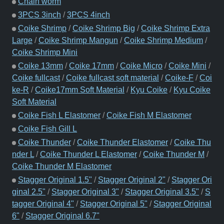
Chain worm
3PCS 3inch
/
3PCS 4inch
Coike Shrimp
/
Coike Shrimp Big
/
Coike Shrimp Extra
Large
/
Coike Shrimp Mangun
/
Coike Shrimp Medium
/
Coike Shrimp Mini
Coike 13mm
/
Coike 17mm
/
Coike Micro
/
Coike Mini
/
Coike fullcast
/
Coike fullcast soft material
/
Coike-F
/
Coi
ke-R
/
Coike17mm Soft Material
/
Kyu Coike
/
Kyu Coike
Soft Material
Coike Fish L Elastomer
/
Coike Fish M Elastomer
Coike Fish Gill L
Coike Thunder
/
Coike Thunder Elastomer
/
Coike Thu
nder L
/
Coike Thunder L Elastomer
/
Coike Thunder M
/
Coike Thunder M Elastomer
Stagger Original 1.5"
/
Stagger Original 2"
/
Stagger Ori
ginal 2.5"
/
Stagger Original 3"
/
Stagger Original 3.5"
/
S
tagger Original 4"
/
Stagger Original 5"
/
Stagger Original
6"
/
Stagger Original 6.7"