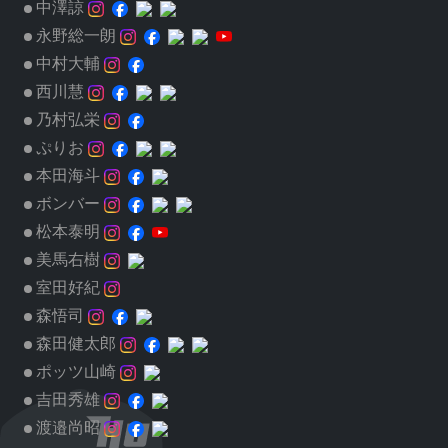
中澤諒
永野総一朗
中村大輔
西川慧
乃村弘栄
ぷりお
本田海斗
ボンバー
松本泰明
美馬右樹
室田好紀
森悟司
森田健太郎
ポッツ山崎
吉田秀雄
渡邉尚昭