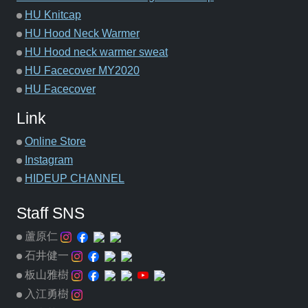
HU Knitcap
HU Hood Neck Warmer
HU Hood neck warmer sweat
HU Facecover MY2020
HU Facecover
Link
Online Store
Instagram
HIDEUP CHANNEL
Staff SNS
蘆原仁
石井健一
板山雅樹
入江勇樹