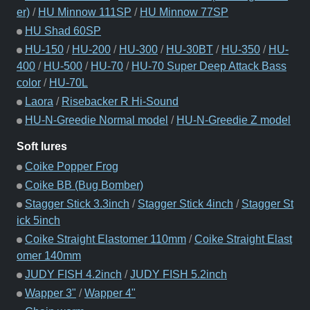
er)
/
HU Minnow 111SP
/
HU Minnow 77SP
HU Shad 60SP
HU-150
/
HU-200
/
HU-300
/
HU-30BT
/
HU-350
/
HU-
400
/
HU-500
/
HU-70
/
HU-70 Super Deep Attack Bass
color
/
HU-70L
Laora
/
Risebacker R Hi-Sound
HU-N-Greedie Normal model
/
HU-N-Greedie Z model
Soft lures
Coike Popper Frog
Coike BB (Bug Bomber)
Stagger Stick 3.3inch
/
Stagger Stick 4inch
/
Stagger St
ick 5inch
Coike Straight Elastomer 110mm
/
Coike Straight Elast
omer 140mm
JUDY FISH 4.2inch
/
JUDY FISH 5.2inch
Wapper 3"
/
Wapper 4"