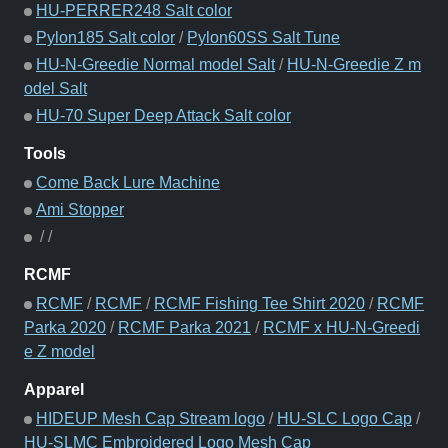
HU-PERRER248 Salt color
Pylon185 Salt color
/
Pylon60SS Salt Tune
HU-N-Greedie Normal model Salt
/
HU-N-Greedie Z m
odel Salt
HU-70 Super Deep Attack Salt color
Tools
Come Back Lure Machine
Ami Stopper
/
/
RCMF
RCMF
/
RCMF
/
RCMF Fishing Tee Shirt 2020
/
RCMF
Parka 2020
/
RCMF Parka 2021
/
RCMF x HU-N-Greedi
e Z model
Apparel
HIDEUP Mesh Cap Stream logo
/
HU-SLC Logo Cap
/
HU-SLMC Embroidered Logo Mesh Cap