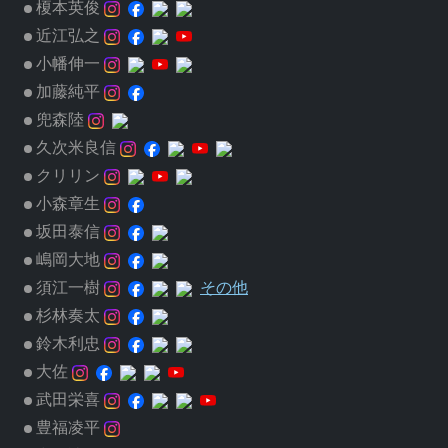
榎本英俊
近江弘之
小幡伸一
加藤純平
兜森陸
久次米良信
クリリン
小森章生
坂田泰信
嶋岡大地
須江一樹
その他
杉林奏太
鈴木利忠
大佐
武田栄喜
豊福凌平