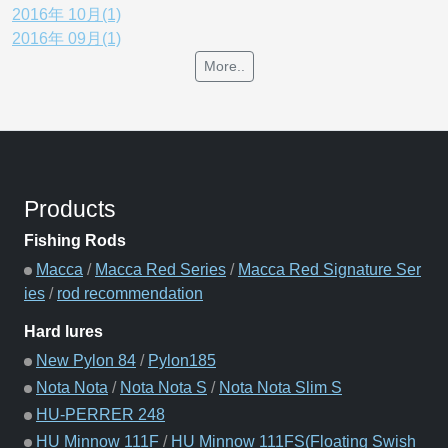
2016年 10月(1)
2016年 09月(1)
More..
Products
Fishing Rods
Macca
/
Macca Red Series
/
Macca Red Signature Ser
ies
/
rod recommendation
Hard lures
New Pylon 84
/
Pylon185
Nota Nota
/
Nota Nota S
/
Nota Nota Slim S
HU-PERRER 248
HU Minnow 111F
/
HU Minnow 111FS(Floating Swish