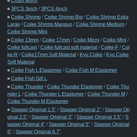
Chain worm
3PCS 3inch
/
3PCS 4inch
Coike Shrimp
/
Coike Shrimp Big
/
Coike Shrimp Extra
Large
/
Coike Shrimp Mangun
/
Coike Shrimp Medium
/
Coike Shrimp Mini
Coike 13mm
/
Coike 17mm
/
Coike Micro
/
Coike Mini
/
Coike fullcast
/
Coike fullcast soft material
/
Coike-F
/
Coi
ke-R
/
Coike17mm Soft Material
/
Kyu Coike
/
Kyu Coike
Soft Material
Coike Fish L Elastomer
/
Coike Fish M Elastomer
Coike Fish Gill L
Coike Thunder
/
Coike Thunder Elastomer
/
Coike Thu
nder L
/
Coike Thunder L Elastomer
/
Coike Thunder M
/
Coike Thunder M Elastomer
Stagger Original 1.5"
/
Stagger Original 2"
/
Stagger Ori
ginal 2.5"
/
Stagger Original 3"
/
Stagger Original 3.5"
/
S
tagger Original 4"
/
Stagger Original 5"
/
Stagger Original
6"
/
Stagger Original 6.7"