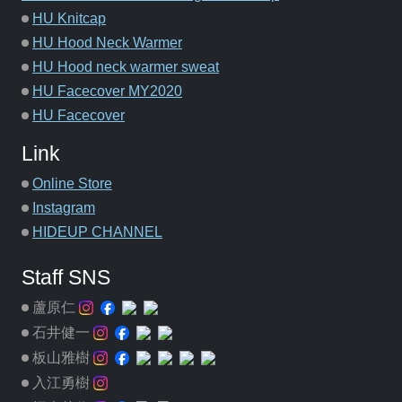
HU Knitcap
HU Hood Neck Warmer
HU Hood neck warmer sweat
HU Facecover MY2020
HU Facecover
Link
Online Store
Instagram
HIDEUP CHANNEL
Staff SNS
蘆原仁
石井健一
板山雅樹
入江勇樹