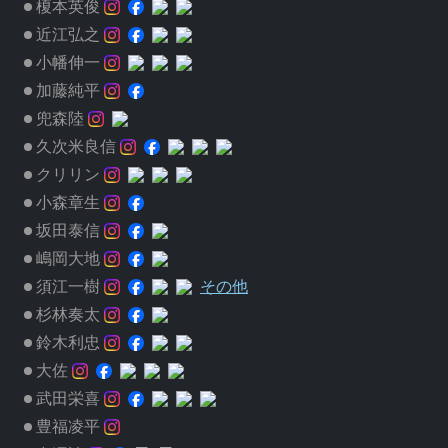
榎本英俊
近江弘之
小幡伸一
加藤純平
兜森陸
久次米良信
クリリン
小森章生
坂田泰信
嶋岡大地
須江一樹
その他
杉林奏太
鈴木利忠
大佐
武田栄喜
豊福凌平