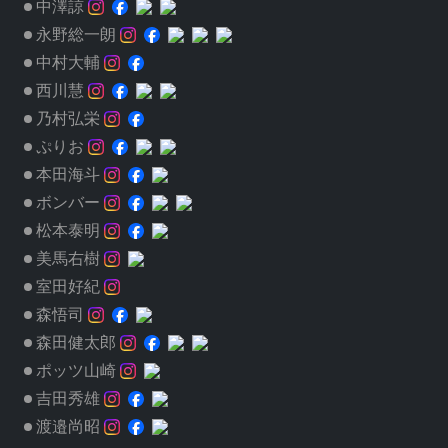
中澤諒
永野総一朗
中村大輔
西川慧
乃村弘栄
ぷりお
本田海斗
ボンバー
松本泰明
美馬右樹
室田好紀
森悟司
森田健太郎
ポッツ山崎
吉田秀雄
渡邉尚昭