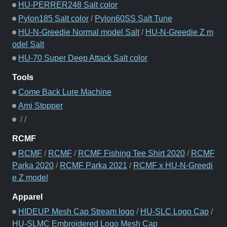
HU-PERRER248 Salt color
Pylon185 Salt color
/
Pylon60SS Salt Tune
HU-N-Greedie Normal model Salt
/
HU-N-Greedie Z m
odel Salt
HU-70 Super Deep Attack Salt color
Tools
Come Back Lure Machine
Ami Stopper
/
/
RCMF
RCMF
/
RCMF
/
RCMF Fishing Tee Shirt 2020
/
RCMF
Parka 2020
/
RCMF Parka 2021
/
RCMF x HU-N-Greedi
e Z model
Apparel
HIDEUP Mesh Cap Stream logo
/
HU-SLC Logo Cap
/
HU-SLMC Embroidered Logo Mesh Cap