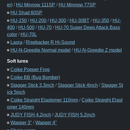
er)
/
HU Minnow 111SP
/
HU Minnow 77SP
HU Shad 60SP
HU-150
/
HU-200
/
HU-300
/
HU-30BT
/
HU-350
/
HU-
400
/
HU-500
/
HU-70
/
HU-70 Super Deep Attack Bass
color
/
HU-70L
Laora
/
Risebacker R Hi-Sound
HU-N-Greedie Normal model
/
HU-N-Greedie Z model
Soft lures
Coike Popper Frog
Coike BB (Bug Bomber)
Stagger Stick 3.3inch
/
Stagger Stick 4inch
/
Stagger St
ick 5inch
Coike Straight Elastomer 110mm
/
Coike Straight Elast
omer 140mm
JUDY FISH 4.2inch
/
JUDY FISH 5.2inch
Wapper 3"
/
Wapper 4"