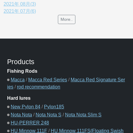
2021年 08月(3)
2021年 07月(6)
More..
Products
Fishing Rods
Macca
/
Macca Red Series
/
Macca Red Signature Ser
ies
/
rod recommendation
Hard lures
New Pylon 84
/
Pylon185
Nota Nota
/
Nota Nota S
/
Nota Nota Slim S
HU-PERRER 248
HU Minnow 111F
/
HU Minnow 111FS(Floating Swish