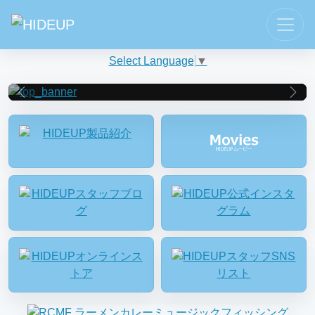
Select Language
▼
Previous
Nex