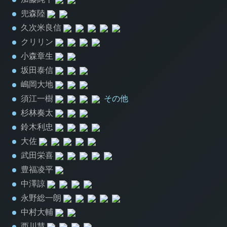
兜森陸
久次米良信
クリリン
小森章生
坂田泰信
嶋岡大地
須江一樹
その他
杉林奏太
鈴木利忠
大佐
武田栄喜
豊福凌平
中澤諒
永野総一朗
中村大輔
西川慧