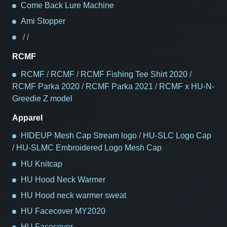
Come Back Lure Machine
Ami Stopper
/
/
RCMF
RCMF
/
RCMF
/
RCMF Fishing Tee Shirt 2020
/
RCMF Parka 2020
/
RCMF Parka 2021
/
RCMF x HU-N-
Greedie Z model
Apparel
HIDEUP Mesh Cap Stream logo
/
HU-SLC Logo Cap
/
HU-SLMC Embroidered Logo Mesh Cap
HU Knitcap
HU Hood Neck Warmer
HU Hood neck warmer sweat
HU Facecover MY2020
HU Facecover