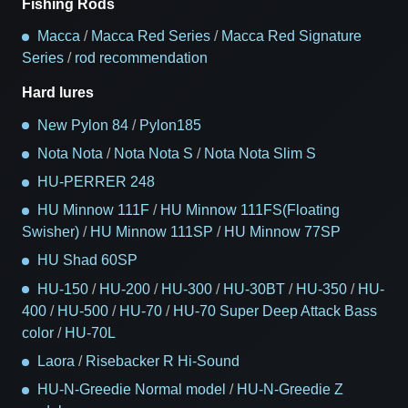
Fishing Rods
Macca
/
Macca Red Series
/
Macca Red Signature
Series
/
rod recommendation
Hard lures
New Pylon 84
/
Pylon185
Nota Nota
/
Nota Nota S
/
Nota Nota Slim S
HU-PERRER 248
HU Minnow 111F
/
HU Minnow 111FS(Floating
Swisher)
/
HU Minnow 111SP
/
HU Minnow 77SP
HU Shad 60SP
HU-150
/
HU-200
/
HU-300
/
HU-30BT
/
HU-350
/
HU-
400
/
HU-500
/
HU-70
/
HU-70 Super Deep Attack Bass
color
/
HU-70L
Laora
/
Risebacker R Hi-Sound
HU-N-Greedie Normal model
/
HU-N-Greedie Z