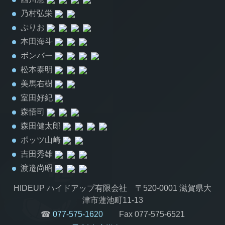
乃村弘栄
ぷりお
本田海斗
ボンバー
松本泰明
美馬右樹
室田好紀
森悟司
森田健太郎
ポッツ山崎
吉田秀雄
渡邉尚昭
HIDEUP ハイドアップ有限会社 〒520-0001 滋賀県大
津市蓮池町11-13
☎
077-575-1620
Fax 077-575-6521