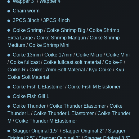
Wapper 3"
/
Wapper 4"
Chain worm
3PCS 3inch
/
3PCS 4inch
Coike Shrimp
/
Coike Shrimp Big
/
Coike Shrimp
Extra Large
/
Coike Shrimp Mangun
/
Coike Shrimp
Medium
/
Coike Shrimp Mini
Coike 13mm
/
Coike 17mm
/
Coike Micro
/
Coike Mini
/
Coike fullcast
/
Coike fullcast soft material
/
Coike-F
/
Coike-R
/
Coike17mm Soft Material
/
Kyu Coike
/
Kyu
Coike Soft Material
Coike Fish L Elastomer
/
Coike Fish M Elastomer
Coike Fish Gill L
Coike Thunder
/
Coike Thunder Elastomer
/
Coike
Thunder L
/
Coike Thunder L Elastomer
/
Coike Thunder
M
/
Coike Thunder M Elastomer
Stagger Original 1.5"
/
Stagger Original 2"
/
Stagger
Original 2.5"
/
Stagger Original 3"
/
Stagger Original 3.5"