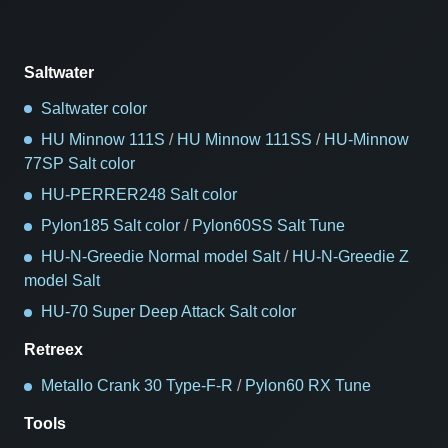
Saltwater
Saltwater color
HU Minnow 111S
/
HU Minnow 111SS
/
HU-Minnow
77SP Salt color
HU-PERRER248 Salt color
Pylon185 Salt color
/
Pylon60SS Salt Tune
HU-N-Greedie Normal model Salt
/
HU-N-Greedie Z
model Salt
HU-70 Super Deep Attack Salt color
Retreex
Metallo Crank 30 Type-F-R
/
Pylon60 RX Tune
Tools