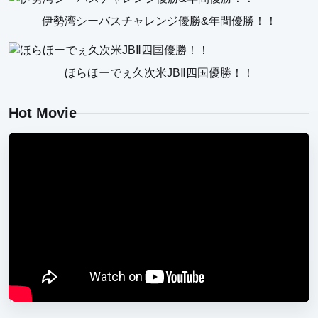
コイケサンダーM エラストマー
伊勢湾シーバスチャレンジ優勝&年間優勝！！
FOOSHA(フーシャ)
HU-500
ほらほーでぇ久次米JBⅡ四国優勝！！
旧コイケ ソフトマテリアル
Hot Movie
コイケサンダーL エラストマー
ニューパイロン84 2025カラー
コイケフィッシュL エラストマー
スタッガークロー2.7インチ
HU Minnow 111FS NEWカラー
コイケ13mm 2025カラー
HU-3043NDD
HU-3020NDDM