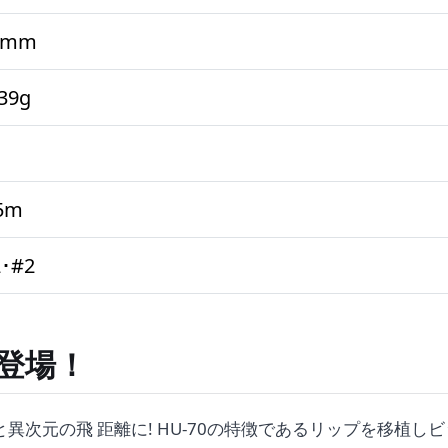
4mm
39g
5m
･#2
て登場！
と異次元の飛 距離に! HU-70の特徴であるリップを移植しビ