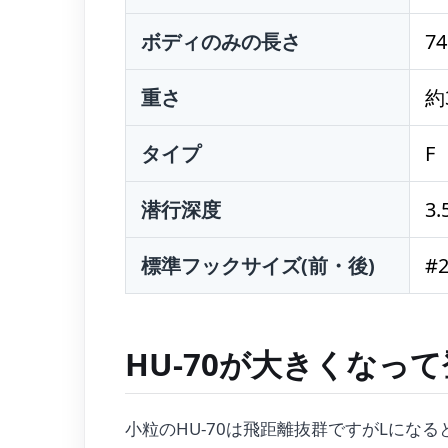
ボディのみの長さ
7
重さ
約
タイプ
F
潜行深度
3.
標準フックサイズ(前・後)
#2
HU-70が大きくなっ
小粒のHU-70は飛距離抜群ですがLになる