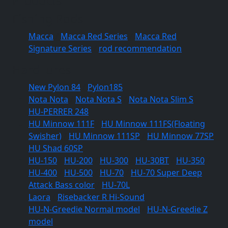
Products
Fishing Rods
Macca
/
Macca Red Series
/
Macca Red
Signature Series
/
rod recommendation
Hard lures
New Pylon 84
/
Pylon185
Nota Nota
/
Nota Nota S
/
Nota Nota Slim S
HU-PERRER 248
HU Minnow 111F
/
HU Minnow 111FS(Floating
Swisher)
/
HU Minnow 111SP
/
HU Minnow 77SP
HU Shad 60SP
HU-150
/
HU-200
/
HU-300
/
HU-30BT
/
HU-350
/
HU-400
/
HU-500
/
HU-70
/
HU-70 Super Deep
Attack Bass color
/
HU-70L
Laora
/
Risebacker R Hi-Sound
HU-N-Greedie Normal model
/
HU-N-Greedie Z
model