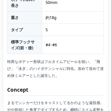
50mm
長さ
重さ
約18g
タイプ
S
標準フックサ
#4･#6
イズ(前・後)
特異なボディー形状はフルタイムアピールを狙い、「飛
び」「泳ぎ」のハイポテンシャルに特化。攻めて攻めて攻
め抜くルアーとした誕生した。
Concept
まるでシンカーだけをキャストしてるかのような遠投感。
やや前傾した角度でダイブするため、瞬時にスイム姿勢を