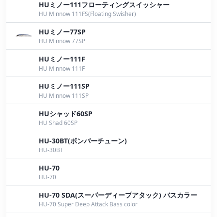
今週の琵琶湖は!?
by Yokoyama
HUミノー111フローティングスイッシャー
HU Minnow 111FS(Floating Swisher)
ライズバッカーRで！
by Yoshida
HUミノー77SP
明日は日曜日のプラを兼ねて出撃！
by Yokoyama
HU Minnow 77SP
HUミノー111F
明日は湖上に
by Yokoyama
HU Minnow 111F
週末を迎えますが…
by Yokoyama
HUミノー111SP
HU Minnow 111SP
明日は琵琶湖！
by Yokoyama
HUシャッド60SP
次回出撃の準備
by Yokoyama
HU Shad 60SP
フィッシングショーからのマザーレイク
by Nomura
HU-30BT(ボンバーチューン)
HU-30BT
懐かしいルアー！
by Yokoyama
HU-70
HU-70
土曜日は琵琶湖へ！
by Yokoyama
HU-70 SDA(スーパーディープアタック) バスカラー
ライズバッカーＲ マットカラー
by Iwata
HU-70 Super Deep Attack Bass color