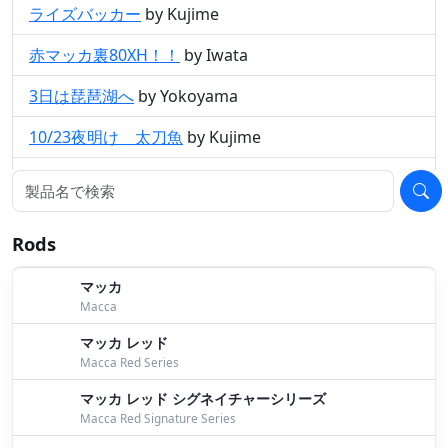
ライズバッカー
by Kujime
赤マッカ裏80XH！！
by Iwata
3日は琵琶湖へ
by Yokoyama
10/23夜明け 太刀魚
by Kujime
情報から近所に！
by Kujime
小バス釣り
by Kujime
Rods
釣果報告
by Bomber
マッカ
香川県野池
by Kujime
Macca
朝練
by Kujime
マッカ レッド
Macca Red Series
明後日は琵琶湖！
by Yokoyama
マッカ レッド シグネイチャーシリーズ
Macca Red Signature Series
HIDEUP暴年会…〜たまらんばいジグでモンスター逮
捕♡
by Mori