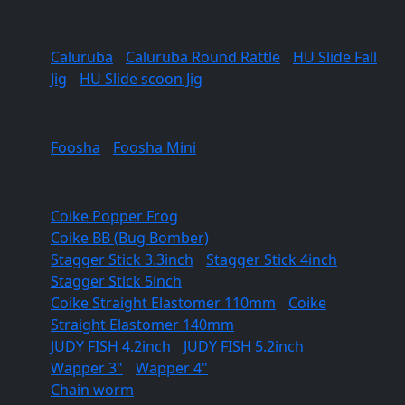
Jigs
Caluruba
/
Caluruba Round Rattle
/
HU Slide Fall
Jig
/
HU Slide scoon Jig
Umbrella Rig
Foosha
/
Foosha Mini
Soft lures
Coike Popper Frog
Coike BB (Bug Bomber)
Stagger Stick 3.3inch
/
Stagger Stick 4inch
/
Stagger Stick 5inch
Coike Straight Elastomer 110mm
/
Coike
Straight Elastomer 140mm
JUDY FISH 4.2inch
/
JUDY FISH 5.2inch
Wapper 3"
/
Wapper 4"
Chain worm