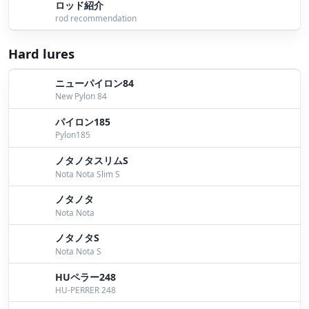
ロッド紹介
rod recommendation
新しい相棒！？
by Mori
Hard lures
ラオラ？ライズバッカーR？
by Yokoyama
ニューパイロン84
ラオラとライズバッカーも♪
by Ohta
New Pylon 84
プラへ
by Iwata
パイロン185
Pylon185
戻って来ました！
by Yokoyama
ノタノタスリムS
ソルトでもHU！
by Yokoyama
Nota Nota Slim S
ソルトは今・・・
by Yokoyama
ノタノタ
Nota Nota
明日は4月の琵琶湖ー！
by Yokoyama
ノタノタS
Nota Nota S
X DAYでしたね
by Nomura
HUペラー248
週末は春の兆し！
by Yokoyama
HU-PERRER 248