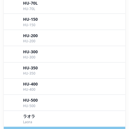
あっさり？！
by Iwata
HU-70L
HU-70L
陸っぱりに強い味方！
by Yokoyama
HU-150
とにかく1本
by Yokoyama
HU-150
HU-200
冬には冬の釣り方で！
by Yokoyama
HU-200
対策を・・・
by Iwata
HU-300
HU-300
今年の冬は！
by Yokoyama
HU-350
スタッガーオリジナルにソルトカラーが登場！
by
HU-350
Yoshida
HU-400
HU-400
寒いのキライ。。。
by Iwata
HU-500
RISEBACKER-R
by Iwata
HU-500
ラオラ
Laora