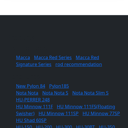
Products
Fishing Rods
Macca
/
Macca Red Series
/
Macca Red
Signature Series
/
rod recommendation
Hard lures
New Pylon 84
/
Pylon185
Nota Nota
/
Nota Nota S
/
Nota Nota Slim S
HU-PERRER 248
HU Minnow 111F
/
HU Minnow 111FS(Floating
Swisher)
/
HU Minnow 111SP
/
HU Minnow 77SP
HU Shad 60SP
HU-150
/
HU-200
/
HU-300
/
HU-30BT
/
HU-350
/