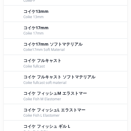
Coike-F
９月２３日桧原湖ガイド
by Bomber
コイケ13mm
Coike 13mm
９月２２日桧原湖ガイド
by Bomber
コイケ17mm
TOP50桧原湖戦を振り返って③
by Bomber
Coike 17mm
コイケ17mm ソフトマテリアル
９月２０日桧原湖ガイド。前半はワイド祭りでラスト
Coike17mm Soft Material
はパイロン祭り
by Bomber
コイケ フルキャスト
９月１９日桧原湖ガイド。本日ワイド祭り開催しまし
Coike fullcast
た！
by Bomber
コイケ フルキャスト ソフトマテリアル
Coike fullcast soft material
JB2桧原湖、JB桧原湖最終戦
by Bomber
コイケ フィッシュM エラストマー
野尻湖でもボンバーブラック
by Nomura
Coike Fish M Elastomer
９月３日桧原湖ガイド
by Bomber
コイケ フィッシュL エラストマー
Coike Fish L Elastomer
９月２日桧原湖ガイド
by Bomber
コイケ フィッシュ ギル L