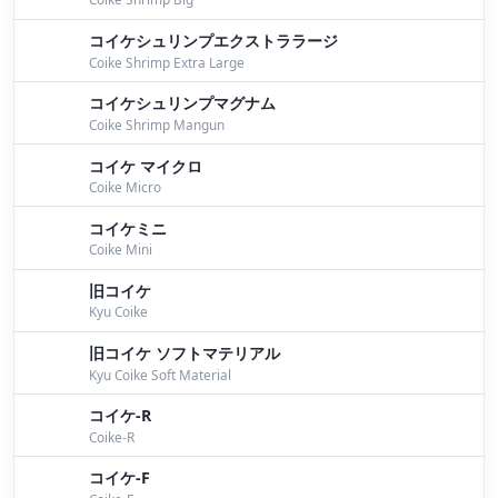
１０月２１日桧原湖ガイド
by Bomber
コイケシュリンプエクストララージ
１０月２０日桧原湖ガイド
by Bomber
Coike Shrimp Extra Large
１０月１５日桧原湖ガイド
by Bomber
コイケシュリンプマグナム
Coike Shrimp Mangun
ゴールドハウス目黒さんにワイド入荷しました。
by
コイケ マイクロ
Bomber
Coike Micro
１０月９日桧原湖ガイド
by Bomber
コイケミニ
Coike Mini
１０月７日桧原湖ガイド
by Bomber
旧コイケ
１０月６日桧原湖ガイド
by Bomber
Kyu Coike
NBCチャプター福島最終戦。
by Bomber
旧コイケ ソフトマテリアル
Kyu Coike Soft Material
９月３０日桧原湖ガイド
by Bomber
コイケ-R
Coike-R
９月２５日桧原湖ガイド。
by Bomber
コイケ-F
９月２４日桧原湖ガイド
by Bomber