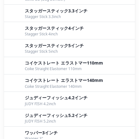
桧原湖ガイド
by Bomber
スタッガースティック3.3インチ
桧原湖ガイド
by Bomber
Stagger Stick 3.3inch
桧原湖ガイド
by Bomber
スタッガースティック4インチ
Stagger Stick 4inch
９月１０日桧原湖ガイド
by Bomber
スタッガースティック5インチ
８月２８日桧原湖ガイド
by Bomber
Stagger Stick 5inch
コイケストレート エラストマー110mm
８月２７日桧原湖ガイド
by Bomber
Coike Straight Elastomer 110mm
なすびイベント
by Bomber
コイケストレート エラストマー140mm
Coike Straight Elastomer 140mm
HIDEUP動画in桧原湖
by Bomber
ジュディーフィッシュ4.2インチ
桧原湖動画撮影
by Bomber
JUDY FISH 4.2inch
ジュディーフィッシュ5.2インチ
大荒れの研修会
by Yokoyama
JUDY FISH 5.2inch
6月16日17日釣行
by Yokoyama
ワッパー3インチ
Wapper 3"