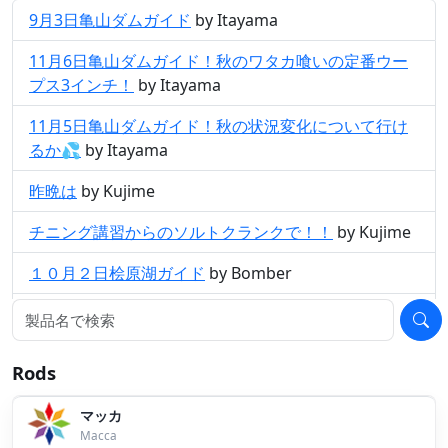
9月3日亀山ダムガイド
by Itayama
11月6日亀山ダムガイド！秋のワタカ喰いの定番ウー
プス3インチ！
by Itayama
11月5日亀山ダムガイド！秋の状況変化について行け
るか💦
by Itayama
昨晩は
by Kujime
チニング講習からのソルトクランクで！！
by Kujime
１０月２日桧原湖ガイド
by Bomber
秋の表層ボイル始まりました！
by Bomber
８月２９日桧原湖ガイド
by Bomber
Rods
８月２５日桧原湖ガイド
by Bomber
マッカ
８月１７日桧原湖ガイド
by Bomber
Macca