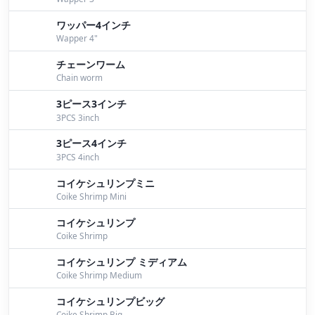
カサゴ釣れてますよー！
by Sue
ワッパー4インチ
スタッガーワイドツインテール2.2を使ったエビパター
Wapper 4"
ンのカラーチョイス！
by Itayama
チェーンワーム
1月13日亀山ダムガイド！寒波で冷え込み渋めな状
Chain worm
況！
by Itayama
3ピース3インチ
3PCS 3inch
1月12日亀山ダム。真冬の亀山ダムは面白い！！
by
Itayama
3ピース4インチ
3PCS 4inch
12月29日亀山ダム。釣り納めガイド！
by Itayama
コイケシュリンプミニ
Coike Shrimp Mini
今シーズン桧原湖で活躍したハイドアップルアー達
by
Bomber
コイケシュリンプ
Coike Shrimp
１１月６日今シーズン最後の桧原湖ガイド
by
Bomber
コイケシュリンプ ミディアム
Coike Shrimp Medium
１１月４日桧原湖ガイド
by Bomber
コイケシュリンプビッグ
Coike Shrimp Big