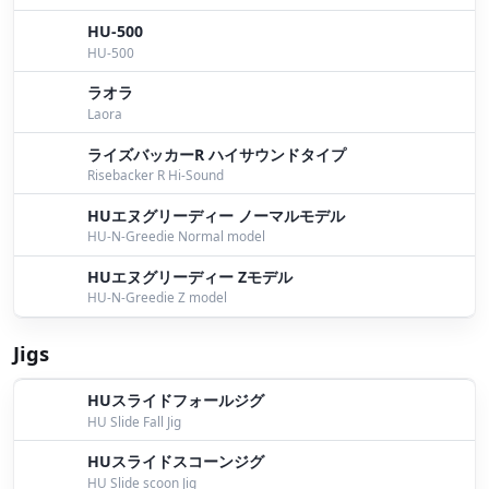
HU-500
６月１日桧原湖ガイド
by Bomber
HU-500
ヘビキャロタックルの詳細
by Iwata
ラオラ
Laora
5/27 ちょい投げ！
by Iwata
ライズバッカーR ハイサウンドタイプ
５月２５日桧原湖ガイド
by Bomber
Risebacker R Hi-Sound
HUエヌグリーディー ノーマルモデル
朝練
by Iwata
HU-N-Greedie Normal model
１１月１２日桧原湖ゴミ拾い
by Bomber
HUエヌグリーディー Zモデル
HU-N-Greedie Z model
１１月６日桧原湖ガイド
by Bomber
Jigs
１１月５日桧原湖ガイド
by Bomber
１０月２７日桧原湖ガイド
by Bomber
HUスライドフォールジグ
HU Slide Fall Jig
イタスギルに追加！！
by Itayama
HUスライドスコーンジグ
HU Slide scoon Jig