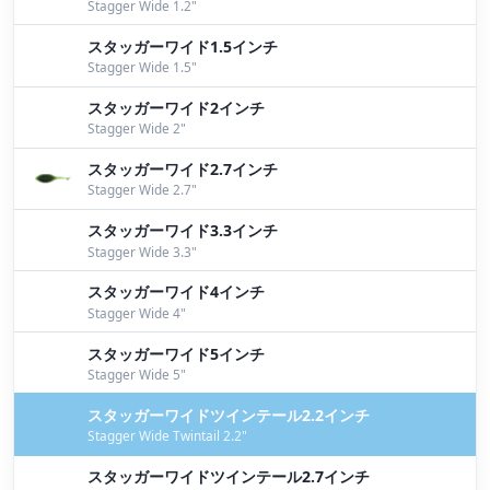
Stagger Wide 1.2"
今日もライトリグ！！
by Yokoyama
スタッガーワイド1.5インチ
Stagger Wide 1.5"
ライトリグな日
by Yokoyama
スタッガーワイド2インチ
キビレゲーム
by Kujime
Stagger Wide 2"
フィッシングショー2017の続き！ワイド編その1
by
スタッガーワイド2.7インチ
Stagger Wide 2.7"
Itayama
スタッガーワイド3.3インチ
2016年房総チャプターを振り返る！
by Itayama
Stagger Wide 3.3"
MACCA入魂フィッシュ
by Yokoyama
スタッガーワイド4インチ
Stagger Wide 4"
９月２日桧原湖ガイド
by Bomber
スタッガーワイド5インチ
JB桧原湖第３戦
by Bomber
Stagger Wide 5"
スタッガーワイドツインテール2.2インチ
JB桧原湖第３戦前プラ編
by Bomber
Stagger Wide Twintail 2.2"
ワイドキャロ
by Bomber
スタッガーワイドツインテール2.7インチ