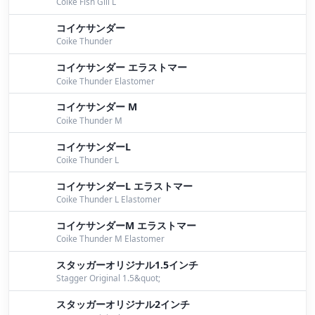
８月１４日、１５日桧原湖ガイド。
by Bomber
Coike Fish Gill L
コイケサンダー
８月１２日桧原湖ガイド。
by Bomber
Coike Thunder
８月１１日桧原湖ガイド。前半苦戦・・・後半ワイ
コイケサンダー エラストマー
ド！
by Bomber
Coike Thunder Elastomer
８月５日桧原湖ガイド。ワイド祭り開催です。
by
コイケサンダー M
Coike Thunder M
Bomber
コイケサンダーL
８月２日桧原湖ガイド。
by Bomber
Coike Thunder L
７月３１日、８月１日桧原湖ガイド
by Bomber
コイケサンダーL エラストマー
Coike Thunder L Elastomer
７月２９日桧原湖ガイド。ワイド好調！朝からワイド
祭り開催でした。
by Bomber
コイケサンダーM エラストマー
Coike Thunder M Elastomer
７月２５日桧原湖ガイド
by Bomber
スタッガーオリジナル1.5インチ
Stagger Original 1.5&quot;
７月２３日桧原湖ガイド。終わってみればワイド祭り
開催してました。
by Bomber
スタッガーオリジナル2インチ