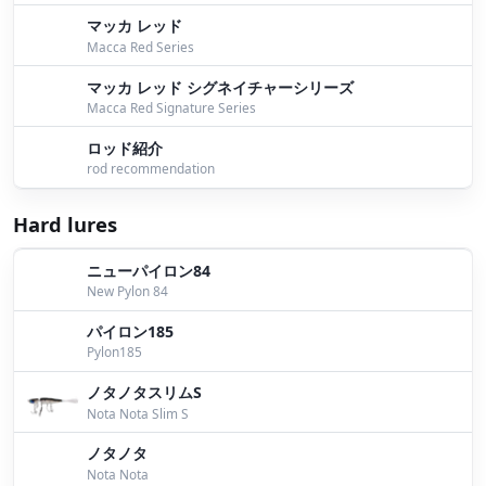
マッカ レッド
８月１４日桧原湖ガイド
by Bomber
Macca Red Series
８月１２日、１３日桧原湖ガイド
by Bomber
マッカ レッド シグネイチャーシリーズ
Macca Red Signature Series
８月１１日桧原湖ガイド
by Bomber
ロッド紹介
８月１０日桧原湖ガイド
by Bomber
rod recommendation
ボンバーピンク！
by Bomber
Hard lures
８月８日桧原湖ガイド
by Bomber
ニューパイロン84
New Pylon 84
８月６日桧原湖ガイド
by Bomber
パイロン185
８月５日桧原湖ガイド
by Bomber
Pylon185
８月４日桧原湖ガイド
by Bomber
ノタノタスリムS
Nota Nota Slim S
８月３日桧原湖ガイド
by Bomber
ノタノタ
Nota Nota
７月２７日桧原湖ガイド
by Bomber