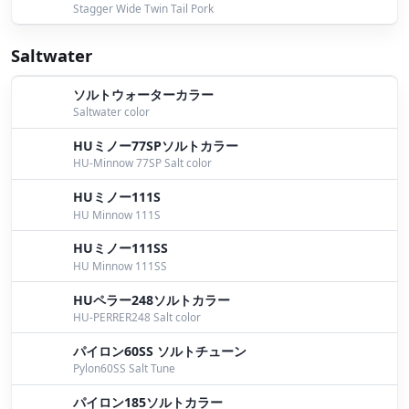
Stagger Wide Twin Tail Pork
キビレゲーム方法
by Kujime
Saltwater
スタッガーワイドツインテールキャロ
by Yokoyama
ワイドでキビレ
by Kujime
ソルトウォーターカラー
Saltwater color
大佐的使い分け
by Yokoyama
HUミノー77SPソルトカラー
HU-Minnow 77SP Salt color
６月１３日桧原湖ガイド
by Bomber
HUミノー111S
26回フンドシカップ
by Yokoyama
HU Minnow 111S
＃１１１ ＝ トリプルワン
by Iwata
HUミノー111SS
HU Minnow 111SS
印旛新川おかっぱり
by Muromachi
HUペラー248ソルトカラー
ワイドは凄い
by Kujime
HU-PERRER248 Salt color
パイロン60SS ソルトチューン
遠賀川ワイド2インチ、ツインテール2.2インチ炸裂中
Pylon60SS Salt Tune
♪
by Ohta
パイロン185ソルトカラー