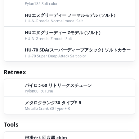
マッカ初投入♪
by Ohta
Pylon185 Salt color
スライドフォールジグ
by Yokoyama
HUエヌグリーディー ノーマルモデル (ソルト)
HU-N-Greedie Normal model Salt
ツインテール2.2インチもトレーラーとして！
by Ohta
HUエヌグリーディー Zモデル (ソルト)
HU-N-Greedie Z model Salt
スライドフォールジグ 参上！！
by Iwata
HU-70 SDA(スーパーディープアタック) ソルトカラー
短時間釣行
by Kujime
HU-70 Super Deep Attack Salt color
NBC東北グランドチャンピオンシップ2015
by
Retreex
Bomber
パイロン60 リトリークスチューン
明日はいよいよ！
by Masuda
Pylon60 RX Tune
RUSHガールズカップ
by Yokoyama
メタロクランク30 タイプF-R
Metallo Crank 30 Type-F-R
桧原湖
by Bomber
Tools
夏の思い出に！
by Yokoyama
ワイド2インチ
by Bomber
根掛かり回収器 cblm