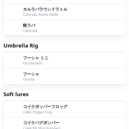
１０月２１日桧原湖ガイド
by Bomber
カルラバラウンドラトル
１０月２０日桧原湖ガイド
by Bomber
Caluruba Round Rattle
１０月１４日桧原湖ガイド
by Bomber
軽ラバ
Caluruba
１０月１３日桧原湖ガイド
by Bomber
Umbrella Rig
１０月１０日桧原湖ガイド
by Bomber
フーシャ ミニ
１０月６日桧原湖ガイド
by Bomber
Foosha Mini
９月３０日桧原湖ガイド
by Bomber
フーシャ
Foosha
９月２８日桧原湖ガイド
by Bomber
Soft lures
９月２７日桧原湖ガイド
by Bomber
９月２５日桧原湖ガイド
by Bomber
コイケポッパーフロッグ
Coike Popper Frog
９月２２日桧原湖ガイド
by Bomber
コイケバグボンバー
Coike BB (Bug Bomber)