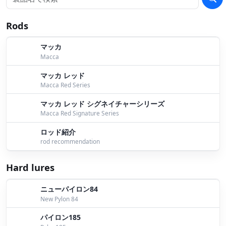
パイロンでシーバストップ！！ボイルにナブラも！
by
Rods
Sue
マッカ
秋の表層ボイル始まりました！
by Bomber
Macca
８月２９日桧原湖ガイド
by Bomber
マッカ レッド
Macca Red Series
トップ日和？
by Iwata
マッカ レッド シグネイチャーシリーズ
１１月４日桧原湖ガイド
by Bomber
Macca Red Signature Series
ロッド紹介
１０月２０日桧原湖ガイド
by Bomber
rod recommendation
１０月６日桧原湖ガイド
by Bomber
Hard lures
９月３０日桧原湖ガイド
by Bomber
ニューパイロン84
９月２７日桧原湖ガイド
by Bomber
New Pylon 84
ふくしまワカサギルアーフェスタ
by Bomber
パイロン185