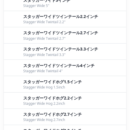
スタッガーワイド5インチ
Stagger Wide 5"
清掃活動へ
by Shigeyuki
スタッガーワイドツインテール2.2インチ
パイロン
by Yoshida
Stagger Wide Twintail 2.2"
パイロン＆ワイドフェスティバル♪♪
by Mori
スタッガーワイドツインテール2.7インチ
Stagger Wide Twintail 2.7"
梅雨らしく
by Yoshida
スタッガーワイドツインテール3.3インチ
Stagger Wide Twintail 3.3"
パイロン８４！！
by Iwata
スタッガーワイドツインテール4インチ
┐(￣▽￣；)┌ ｵﾃｱｹﾞ。。。
by Iwata
Stagger Wide Twintail 4"
パイロン本格始動間近！？
by Iwata
スタッガーワイドホグ1.5インチ
Stagger Wide Hog 1.5inch
パイロン８４が主役？！
by Iwata
スタッガーワイドホグ2.2インチ
すくすく成長！
by Iwata
Stagger Wide Hog 2.2inch
スタッガーワイドホグ2.7インチ
陸ッパリdeチョイ投げ！！
by Iwata
Stagger Wide Hog 2.7inch
パイロン開始！ウープスが好調をキープ！
by