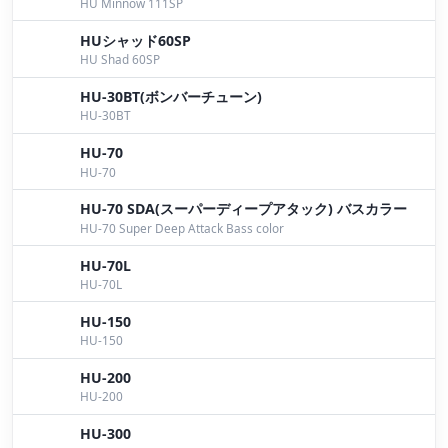
HU Minnow 111SP
トップがアツイ！！
by Iwata
HUシャッド60SP
６月９日桧原湖ガイド
by Bomber
HU Shad 60SP
HU-30BT(ボンバーチューン)
今年の桧原湖は表層から水面直下がアツい！
by
HU-30BT
Bomber
HU-70
５月２８日桧原湖ガイド。エリアとブレイクの角度が
HU-70
キモでした。
by Bomber
HU-70 SDA(スーパーディープアタック) バスカラー
久しぶりの雨
by Kujime
HU-70 Super Deep Attack Bass color
HU-70L
パイロン84
by Kujime
HU-70L
パイロン84
by Kujime
HU-150
HU-150
5/5 釣行
by Kujime
HU-200
パイロン&HU-300
by Bomber
HU-200
HU-300
ボンバーファクトリー×HIDEUPコラボイベント
by