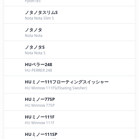
Pylon185
ご挨拶
by Sakata
ノタノタスリムS
Nota Nota Slim S
今シーズン桧原湖で活躍したハイドアップルアー達
by
Bomber
ノタノタ
Nota Nota
１１月６日今シーズン最後の桧原湖ガイド
by
ノタノタS
Bomber
Nota Nota S
桧原湖に感謝を込めてゴミ拾い。
by Bomber
HUペラー248
HU-PERRER 248
１０月９日桧原湖ガイド
by Bomber
HUミノー111フローティングスイッシャー
NBCチャプター福島最終戦。
by Bomber
HU Minnow 111FS(Floating Swisher)
９月２４日桧原湖ガイド
by Bomber
HUミノー77SP
HU Minnow 77SP
９月２０日桧原湖ガイド。前半はワイド祭りでラスト
HUミノー111F
はパイロン祭り
by Bomber
HU Minnow 111F
８月２８日桧原湖ガイド
by Bomber
HUミノー111SP