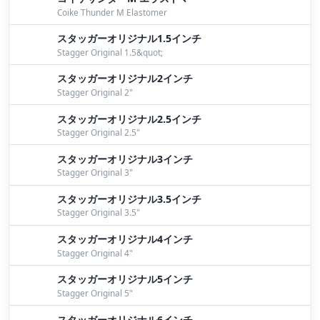
Coike Thunder M Elastomer
パイロン
by Bomber
スタッガーオリジナル1.5インチ
Stagger Original 1.5&quot;
桧原湖ガイド
by Bomber
スタッガーオリジナル2インチ
ボイル撃ち
by Bomber
Stagger Original 2"
桧原湖プチ情報
by Bomber
スタッガーオリジナル2.5インチ
Stagger Original 2.5"
パイロン！！！
by Nomura
スタッガーオリジナル3インチ
パイロンというサーフェスプラグ
by Yokoyama
Stagger Original 3"
スタッガーオリジナル3.5インチ
今日は「真ん中から上」の日でした。
by Nagano
Stagger Original 3.5"
夕方ポッキー
by Iwata
スタッガーオリジナル4インチ
Stagger Original 4"
出ずっぱり！
by Yokoyama
スタッガーオリジナル5インチ
放水効果？！
by Iwata
Stagger Original 5"
スタッガーオリジナル6インチ