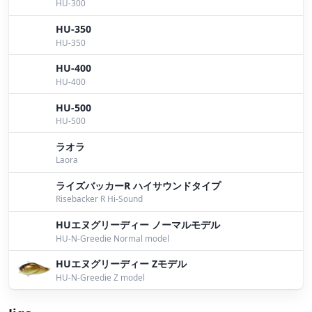
HU-300
Bomber
HU-350
目黒クラシック二日目
by Bomber
HU-350
本日、桧原湖
by Bomber
HU-400
HU-400
パイロンセッティング
by Bomber
HU-500
桧原湖釣果報告頂きました。
by Bomber
HU-500
ラオラ
桧原湖パイロン
by Bomber
Laora
１０月３日桧原湖ガイド
by Bomber
ライズバッカーR ハイサウンドタイプ
Risebacker R Hi-Sound
１０月１日桧原湖ガイド
by Bomber
HUエヌグリーディー ノーマルモデル
１０月桧原湖ボンバーガイド募集
by Bomber
HU-N-Greedie Normal model
今週の桧原湖予想リグ？
by Bomber
HUエヌグリーディー Zモデル
HU-N-Greedie Z model
９月２３日桧原湖ガイド
by Bomber