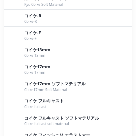
Kyu Coike Soft Material
パイロン祭り
by Bomber
コイケ-R
Coike-R
そろそろ
by Bomber
コイケ-F
ワッパー
by Bomber
Coike-F
ワッパー
by Bomber
コイケ13mm
Coike 13mm
ＭＹ ＳＴＹＬＥ
by Iwata
コイケ17mm
表層ゲーム！！
by Iwata
Coike 17mm
コイケ17mm ソフトマテリアル
琵琶湖合宿
by Shigeyuki
Coike17mm Soft Material
琵琶湖合宿初日
by Shigeyuki
コイケ フルキャスト
Coike fullcast
明日は琵琶湖！表層系も！
by Yokoyama
コイケ フルキャスト ソフトマテリアル
待ってました変化！？
by Iwata
Coike fullcast soft material
大会参加♪
by Masuda
コイケ フィッシュM エラストマー