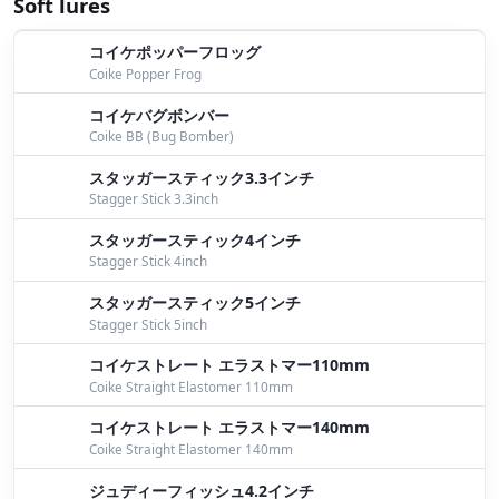
Soft lures
８月２０日桧原湖ガイド
by Bomber
コイケポッパーフロッグ
桧原湖
by Bomber
Coike Popper Frog
パイロンの季節
by Bomber
コイケバグボンバー
Coike BB (Bug Bomber)
ワッパー＆パイロン
by Iwata
スタッガースティック3.3インチ
今日から
by Bomber
Stagger Stick 3.3inch
スタッガースティック4インチ
８月１２日桧原湖ガイド
by Bomber
Stagger Stick 4inch
８月１１日桧原湖ガイド
by Bomber
スタッガースティック5インチ
Stagger Stick 5inch
８月６日桧原湖ガイド
by Bomber
コイケストレート エラストマー110mm
７月２０日桧原湖ガイド
by Bomber
Coike Straight Elastomer 110mm
コイケストレート エラストマー140mm
岸波CUPin曽原湖
by Bomber
Coike Straight Elastomer 140mm
明日は
by Bomber
ジュディーフィッシュ4.2インチ