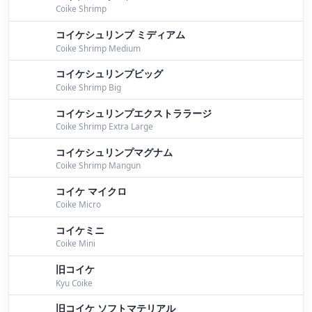
Coike Shrimp
SW最終日！！
by Iwata
コイケシュリンプ ミディアム
２日ぶりの琵琶湖は・・・
by Iwata
Coike Shrimp Medium
コイケシュリンプビッグ
９月２１日桧原湖ガイド
by Bomber
Coike Shrimp Big
チョイ投げ！！
by Iwata
コイケシュリンプエクストララージ
Coike Shrimp Extra Large
桧原湖
by Bomber
コイケシュリンプマグナム
JB桧原湖最終戦
by Bomber
Coike Shrimp Mangun
コイケ マイクロ
パイロン８４
by Iwata
Coike Micro
パイロン動画
by Bomber
コイケミニ
Coike Mini
桧原湖
by Bomber
旧コイケ
パイロン
by Bomber
Kyu Coike
パイロン
by Bomber
旧コイケ ソフトマテリアル