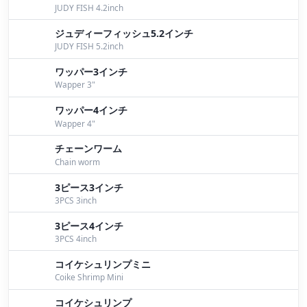
JUDY FISH 4.2inch
そろそろ出番！！
by Iwata
ジュディーフィッシュ5.2インチ
陸ッパリ！！
by Iwata
JUDY FISH 5.2inch
パイロン
by Bomber
ワッパー3インチ
Wapper 3"
パイロン
by Bomber
ワッパー4インチ
Wapper 4"
NBC東北グランドチャンピオンシップ2015
by
Bomber
チェーンワーム
Chain worm
ソルトでもスタッガーやパイロン好調です！！
by
Ohta
3ピース3インチ
3PCS 3inch
桧原湖ガイド
by Bomber
3ピース4インチ
3PCS 4inch
パイロン
by Bomber
コイケシュリンプミニ
チャプター福島最終戦
by Bomber
Coike Shrimp Mini
ダイジェスト
by Bomber
コイケシュリンプ