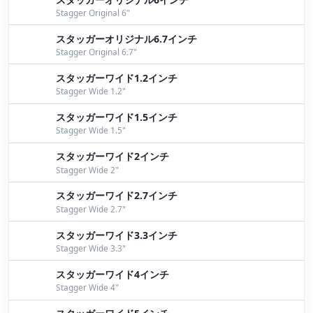
近畿地方も梅雨入り！
by Yokoyama
Stagger Original 6"
スタッガー 絶好調 ！！
by Iwata
スタッガーオリジナル6.7インチ
Stagger Original 6.7"
カバーのヒシ藻 ウンチク。。。
by Iwata
スタッガーワイド1.2インチ
水面系 炸裂開始！！
by Iwata
Stagger Wide 1.2"
ワッパーおもろすぎ！
by Yoshida
スタッガーワイド1.5インチ
Stagger Wide 1.5"
陸ッパリーな１日。
by Iwata
スタッガーワイド2インチ
Stagger Wide 2"
ＯＳＭＵＮＤＡ ＧＡ ＥＥＹＯ.
by Iwata
スタッガーワイド2.7インチ
暑い!! でも野池は熱い
by Shigeyuki
Stagger Wide 2.7"
タフレイク？！
by Iwata
スタッガーワイド3.3インチ
Stagger Wide 3.3"
PYLON祭り
by Shigeyuki
スタッガーワイド4インチ
パイロンをスイッシャータイプに変える方法
by
Stagger Wide 4"
Yoshida