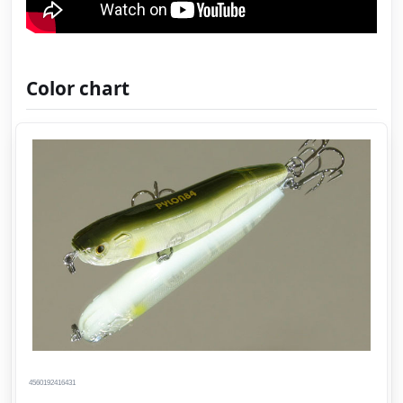
Color chart
4560192416431