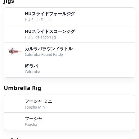
Jigs
結局・・・
by Bomber
HUスライドフォールジグ
明日から
by Bomber
HU Slide Fall Jig
テスト
by Yoshida
HUスライドスコーンジグ
HU Slide scoon Jig
パイロン
by Bomber
カルラバラウンドラトル
パイロン釣果報告
by Bomber
Caluruba Round Rattle
軽ラバ
今日は・・・
by Bomber
Caluruba
９月２日桧原湖ガイド
by Bomber
Umbrella Rig
JB桧原湖前プラ
by Bomber
フーシャ ミニ
パイロンイエローヘッド
by Bomber
Foosha Mini
パイロン頭染め
by Bomber
フーシャ
Foosha
最高のパフォーマンス
by Yokoyama