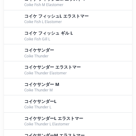
Coike Fish M Elastomer
思い出ベスト３
by Bomber
コイケ フィッシュL エラストマー
Coike Fish L Elastomer
パイロンタックル
by Bomber
コイケ フィッシュ ギル L
メインパターン
by Bomber
Coike Fish Gill L
桧原湖ガイド
by Bomber
コイケサンダー
Coike Thunder
明日は・・・。
by Bomber
コイケサンダー エラストマー
パイロンおさらい②
by Bomber
Coike Thunder Elastomer
コイケサンダー M
パイロンおさらい
by Bomber
Coike Thunder M
桧原湖ガイド
by Bomber
コイケサンダーL
Coike Thunder L
桧原湖ガイド
by Bomber
コイケサンダーL エラストマー
明日は・・・。
by Bomber
Coike Thunder L Elastomer
パイロンタックル
by Bomber
コイケサンダーM エラストマー