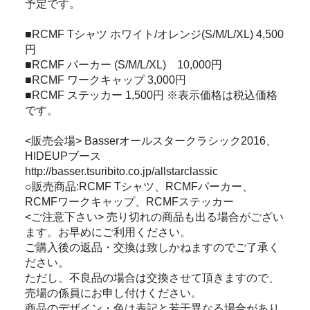
予定です。
■RCMF Tシャツ ホワイト/オレンジ(S/M/L/XL) 4,500
円
■RCMF パーカー (S/M/L/XL) 10,000円
■RCMF ワークキャップ 3,000円
■RCMF ステッカー 1,500円 ※表示価格は税込価格
です。
<販売会場> Basserオールスタークラシック2016、
HIDEUPブース
http://basser.tsuribito.co.jp/allstarclassic
○販売商品:RCMF Tシャツ、RCMFパーカー、
RCMFワークキャップ、RCMFステッカー
<ご注意下さい> 売り切れの商品も出る場合がござい
ます。お早めにご利用ください。
ご購入後の返品・交換は致しかねますのでご了承く
ださい。
ただし、不良品の場合は交換させて頂きますので、
売場の係員にお申し付けください。
商品のデザイン・色は表記と若干異なる場合があり