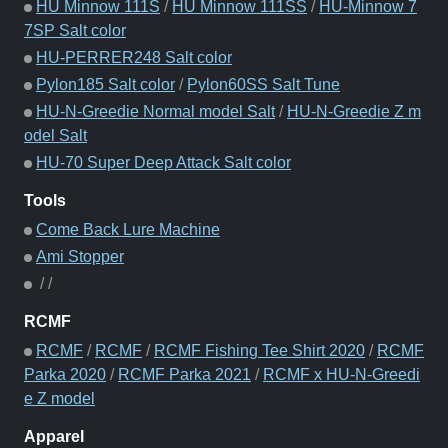
HU Minnow 111S
/
HU Minnow 111SS
/
HU-Minnow 7
7SP Salt color
HU-PERRER248 Salt color
Pylon185 Salt color
/
Pylon60SS Salt Tune
HU-N-Greedie Normal model Salt
/
HU-N-Greedie Z m
odel Salt
HU-70 Super Deep Attack Salt color
Tools
Come Back Lure Machine
Ami Stopper
/
/
RCMF
RCMF
/
RCMF
/
RCMF Fishing Tee Shirt 2020
/
RCMF
Parka 2020
/
RCMF Parka 2021
/
RCMF x HU-N-Greedi
e Z model
Apparel