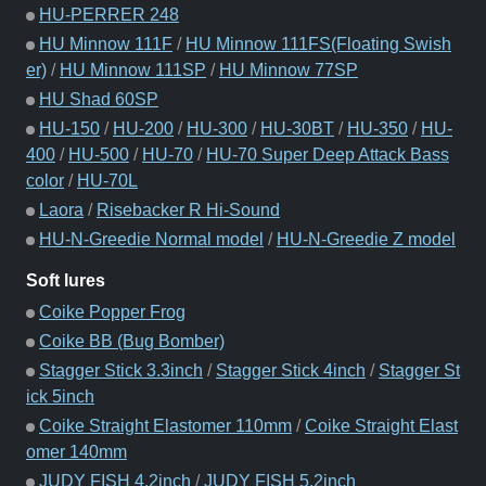
HU-PERRER 248
HU Minnow 111F
/
HU Minnow 111FS(Floating Swish
er)
/
HU Minnow 111SP
/
HU Minnow 77SP
HU Shad 60SP
HU-150
/
HU-200
/
HU-300
/
HU-30BT
/
HU-350
/
HU-
400
/
HU-500
/
HU-70
/
HU-70 Super Deep Attack Bass
color
/
HU-70L
Laora
/
Risebacker R Hi-Sound
HU-N-Greedie Normal model
/
HU-N-Greedie Z model
Soft lures
Coike Popper Frog
Coike BB (Bug Bomber)
Stagger Stick 3.3inch
/
Stagger Stick 4inch
/
Stagger St
ick 5inch
Coike Straight Elastomer 110mm
/
Coike Straight Elast
omer 140mm
JUDY FISH 4.2inch
/
JUDY FISH 5.2inch