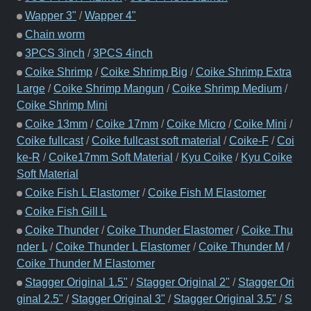
Wapper 3"
/
Wapper 4"
Chain worm
3PCS 3inch
/
3PCS 4inch
Coike Shrimp
/
Coike Shrimp Big
/
Coike Shrimp Extra
Large
/
Coike Shrimp Mangun
/
Coike Shrimp Medium
/
Coike Shrimp Mini
Coike 13mm
/
Coike 17mm
/
Coike Micro
/
Coike Mini
/
Coike fullcast
/
Coike fullcast soft material
/
Coike-F
/
Coi
ke-R
/
Coike17mm Soft Material
/
Kyu Coike
/
Kyu Coike
Soft Material
Coike Fish L Elastomer
/
Coike Fish M Elastomer
Coike Fish Gill L
Coike Thunder
/
Coike Thunder Elastomer
/
Coike Thu
nder L
/
Coike Thunder L Elastomer
/
Coike Thunder M
/
Coike Thunder M Elastomer
Stagger Original 1.5"
/
Stagger Original 2"
/
Stagger Ori
ginal 2.5"
/
Stagger Original 3"
/
Stagger Original 3.5"
/
S