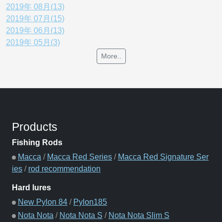
2019年 08月(13)
2019年 07月(15)
2019年 06月(13)
2019年 05月(3)
More..
Products
Fishing Rods
Macca
/
Macca Red Series
/
Macca Red Signature Ser
ies
/
rod recommendation
Hard lures
New Pylon 84
/
Pylon185
Nota Nota
/
Nota Nota S
/
Nota Nota Slim S