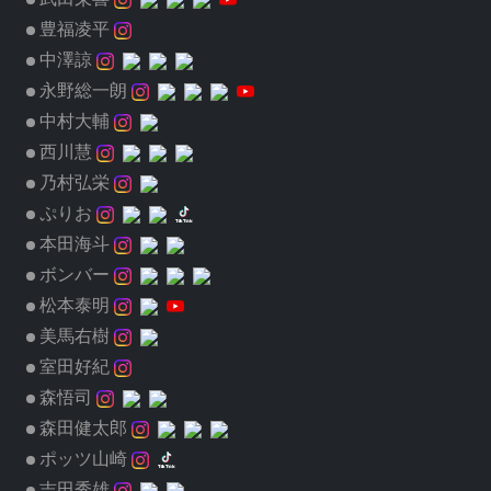
豊福凌平
中澤諒
永野総一朗
中村大輔
西川慧
乃村弘栄
ぷりお
本田海斗
ボンバー
松本泰明
美馬右樹
室田好紀
森悟司
森田健太郎
ポッツ山崎
吉田秀雄