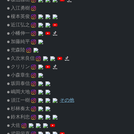
入江勇樹
榎本英俊
近江弘之
小幡伸一
加藤純平
兜森陸
久次米良信
クリリン
小森章生
坂田泰信
嶋岡大地
須江一樹
その他
杉林奏太
鈴木利忠
大佐
武田栄喜