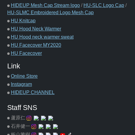
HIDEUP Mesh Cap Stream logo
/
HU-SLC Logo Cap
/
HU-SLMC Embroidered Logo Mesh Cap
HU Knitcap
HU Hood Neck Warmer
HU Hood neck warmer sweat
HU Facecover MY2020
HU Facecover
Link
Online Store
Instagram
HIDEUP CHANNEL
Staff SNS
蘆原仁
石井健一
板山雅樹