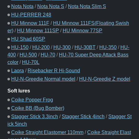
Nota Nota
/
Nota Nota S
/
Nota Nota Slim S
HU-PERRER 248
HU Minnow 111F
/
HU Minnow 111FS(Floating Swish
er)
/
HU Minnow 111SP
/
HU Minnow 77SP
HU Shad 60SP
HU-150
/
HU-200
/
HU-300
/
HU-30BT
/
HU-350
/
HU-
400
/
HU-500
/
HU-70
/
HU-70 Super Deep Attack Bass
color
/
HU-70L
Laora
/
Risebacker R Hi-Sound
HU-N-Greedie Normal model
/
HU-N-Greedie Z model
Soft lures
Coike Popper Frog
Coike BB (Bug Bomber)
Stagger Stick 3.3inch
/
Stagger Stick 4inch
/
Stagger St
ick 5inch
Coike Straight Elastomer 110mm
/
Coike Straight Elast