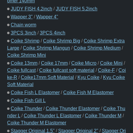
omer 140mm
JUDY FISH 4.2inch
/
JUDY FISH 5.2inch
Wapper 3"
/
Wapper 4"
Chain worm
3PCS 3inch
/
3PCS 4inch
Coike Shrimp
/
Coike Shrimp Big
/
Coike Shrimp Extra
Large
/
Coike Shrimp Mangun
/
Coike Shrimp Medium
/
Coike Shrimp Mini
Coike 13mm
/
Coike 17mm
/
Coike Micro
/
Coike Mini
/
Coike fullcast
/
Coike fullcast soft material
/
Coike-F
/
Coi
ke-R
/
Coike17mm Soft Material
/
Kyu Coike
/
Kyu Coike
Soft Material
Coike Fish L Elastomer
/
Coike Fish M Elastomer
Coike Fish Gill L
Coike Thunder
/
Coike Thunder Elastomer
/
Coike Thu
nder L
/
Coike Thunder L Elastomer
/
Coike Thunder M
/
Coike Thunder M Elastomer
Stagger Original 1.5"
/
Stagger Original 2"
/
Stagger Ori