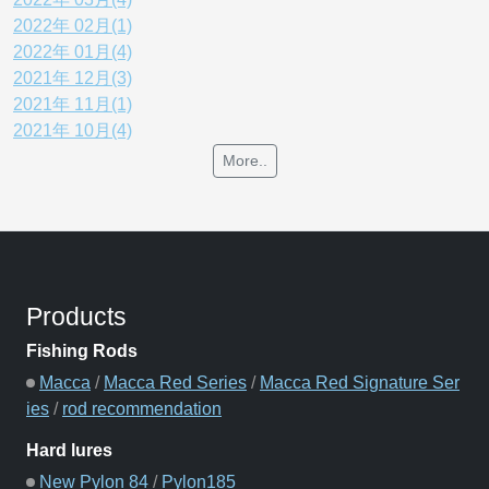
2022年 02月(1)
2022年 01月(4)
2021年 12月(3)
2021年 11月(1)
2021年 10月(4)
More..
Products
Fishing Rods
Macca
/
Macca Red Series
/
Macca Red Signature Ser
ies
/
rod recommendation
Hard lures
New Pylon 84
/
Pylon185