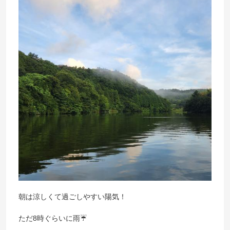
朝は涼しくて過ごしやすい陽気！
ただ8時ぐらいに雨☔