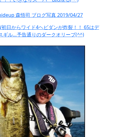
W初日からワイド4ヘビダンが炸裂！！ 65はデ
スギル…予告通りのダークオリーブ(^^)