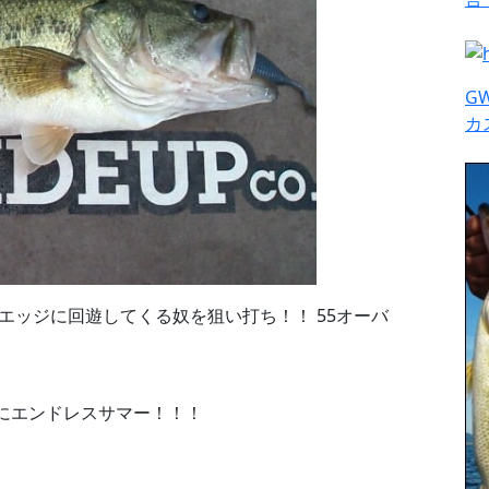
G
カ
エッジに回遊してくる奴を狙い打ち！！ 55オーバ
にエンドレスサマー！！！