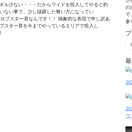
 ギル少ない・・・だからワイドを投入してやると釣
の
ていない事で、少し躊躇した喰い方になってい
で
 ロブスター君なんです！！ 抽象的な表現で申し訳あ
参
ロブスター君を今までやっているエリアで投入し
ブ
！
最
2
2
ワ