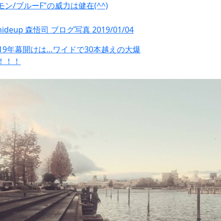
モン/ブルーF"の威力は健在(^^)
019年幕開けは…ワイドで30本越えの大爆
！！！