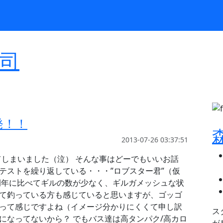
Select Language
▼
司
発！！
2013-07-26 03:37:51
てしまいました（泣） そんな事はどーでもいいお話
テストを繰り返している・・・”ロブスター君”（仮
例年に比べてギルの数が少なく、ギルガメッシュな状
って釣っている方も感じていると思いますが、ゴッゴ
ーって感じですよね（イメージ分かりにくくて申し訳
ス
になってないから？ でもバス達は高タンパク/高カロ
が