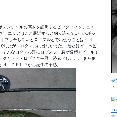
ポテンシャルの高さを証明するビックフィッシュ！
然。 エリアはここ最近ずっと釣り込んでいるスポッ
ベストマッチしないとロクマルとで出会うことは不可
でしたが、ロクマルは出なかった。 居たけど、ヘビ
・そんなロクマル達にロブスター君が猛烈アピール！
イクも・・・ロブスター君、恐るべし。。。 またま
がＨＩＤＥＵＰから誕生の予感。
現
ぞ
ワ
言