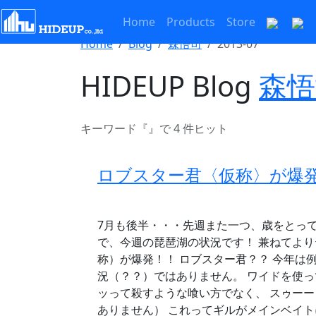
Home
Products
Store
Home
Blog
森悟司
2013-07
HIDEUP Blog
森悟
キーワード『
』で 4 件ヒット
ロブスター君〈仮称〉が爆
7月も後半・・・先週また一つ、歳をとっ
で、今週の琵琶湖の状況です！ 兼ねてより
称）が爆発！！ ロブスター君？？ 今年は
況（？？）ではありません。 ワイドを使
ッって殺すような喰い方でなく、 スゥー
ありません） これってギルがメインベイト