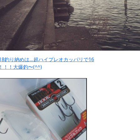
018釣り納めは…超ハイプレオカッパリで16
！！！大爆釣〜(^^)