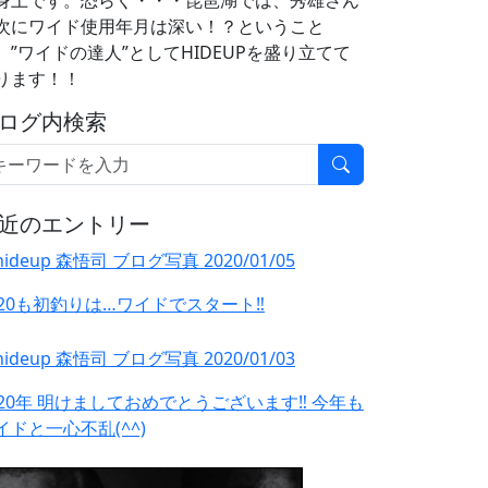
次にワイド使用年月は深い！？ということ
、”ワイドの達人”としてHIDEUPを盛り立てて
ります！！
ログ内検索
近のエントリー
020も初釣りは…ワイドでスタート‼️
020年 明けましておめでとうございます‼️ 今年も
イドと一心不乱(^^)