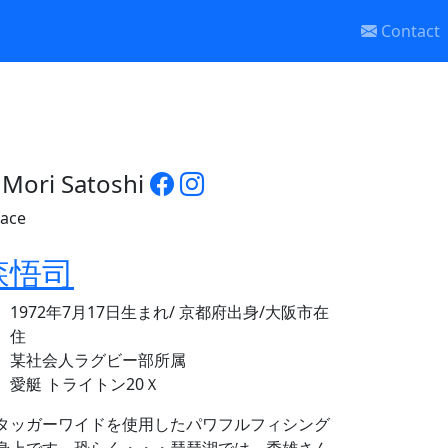
Contact
Mori Satoshi
森悟司
1972年7月17日生まれ/ 京都府出身/大阪市在
住
某社会人ラグビー部所属
愛艇 トライトン20Ｘ
タッガーワイドを使用したパワフルフィシング
身上です。恐らく・・・琵琶湖では、秀雄さん