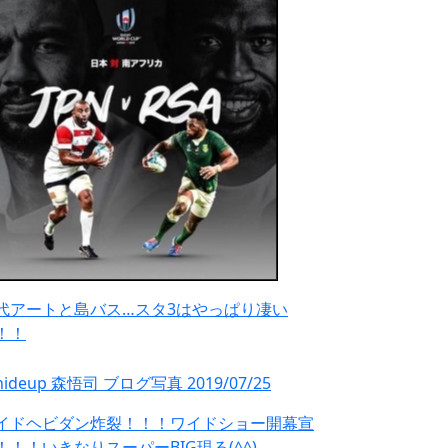
代アートと島バス…スタ3はやっぱり凄い
！！
イドヘビダン炸裂！！！ワイドショー開幕宣
！！！いきなりスーパーBIG現る(^^)