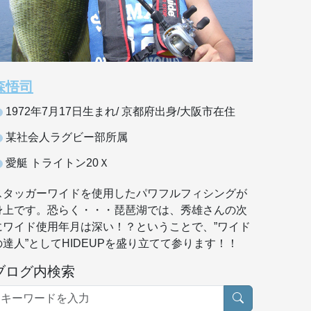
森悟司
1972年7月17日生まれ/ 京都府出身/大阪市在住
某社会人ラグビー部所属
愛艇 トライトン20Ｘ
スタッガーワイドを使用したパワフルフィシングが
身上です。恐らく・・・琵琶湖では、秀雄さんの次
にワイド使用年月は深い！？ということで、”ワイド
の達人”としてHIDEUPを盛り立てて参ります！！
ブログ内検索