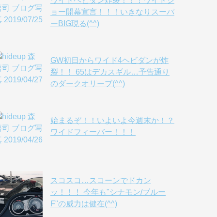
ワイドヘビダン炸裂！！！ワイドシ
ョー開幕宣言！！！いきなりスーパ
ーBIG現る(^^)
GW初日からワイド4ヘビダンが炸
裂！！ 65はデカスギル…予告通り
のダークオリーブ(^^)
始まるぞ！！いよいよ今週末か！？
ワイドフィーバー！！！
スコスコ…スコーンでドカン
ッ！！！ 今年も"シナモン/ブルー
F"の威力は健在(^^)