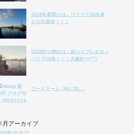
2019年幕開けは…ワイドで30本越
えの大爆発！！！
2018釣り納めは…超ハイプレオカッ
パリで16発！！！大爆釣〜(^^)
コードネーム : HU-70L…
年月アーカイブ
020年 01月(2)