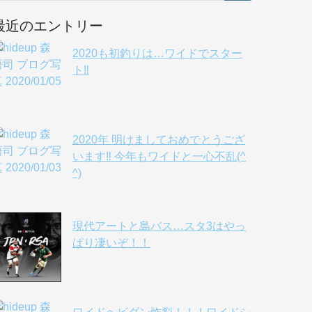
最近のエントリー
2020も初釣りは…ワイドでスター
ト‼️
2020年 明けましておめでとうござ
います‼️ 今年もワイドと一心不乱(^
^)
現代アートと島バス…スタ3はやっ
ぱり凄いぞ！！