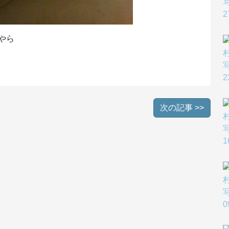
やら
次の記事 >>