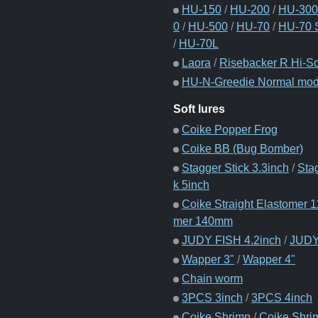
HU-150
/
HU-200
/
HU-300
0
/
HU-500
/
HU-70
/
HU-70 S
/
HU-70L
Laora
/
Risebacker R Hi-S
HU-N-Greedie Normal mod
Soft lures
Coike Popper Frog
Coike BB (Bug Bomber)
Stagger Stick 3.3inch
/
Sta
k 5inch
Coike Straight Elastomer
mer 140mm
JUDY FISH 4.2inch
/
JUDY
Wapper 3"
/
Wapper 4"
Chain worm
3PCS 3inch
/
3PCS 4inch
Coike Shrimp
/
Coike Shri