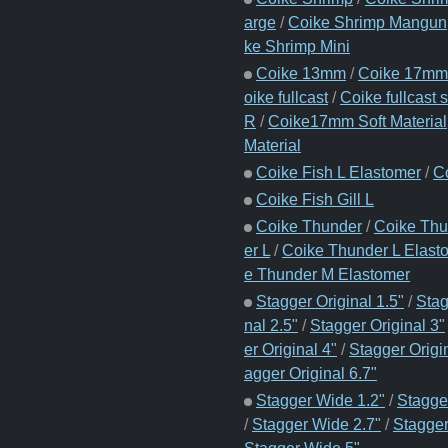
arge
/
Coike Shrimp Mangun
ke Shrimp Mini
Coike 13mm
/
Coike 17mm
oike fullcast
/
Coike fullcast s
R
/
Coike17mm Soft Material
Material
Coike Fish L Elastomer
/
C
Coike Fish Gill L
Coike Thunder
/
Coike Thu
er L
/
Coike Thunder L Elast
e Thunder M Elastomer
Stagger Original 1.5"
/
Stag
nal 2.5"
/
Stagger Original 3"
er Original 4"
/
Stagger Origi
agger Original 6.7"
Stagger Wide 1.2"
/
Stagge
/
Stagger Wide 2.7"
/
Stagger