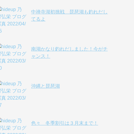
中禅寺湖初挑戦 琵琶湖も釣れだし
てるよ
南湖かなり釣れだしました！今がチ
ャンス！
沖縄と琵琶湖
色々 冬季割引は３月末まで！