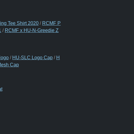
ng Tee Shirt 2020
/
RCMF P
1
/
RCMF x HU-N-Greedie Z
logo
/
HU-SLC Logo Cap
/
H
Mesh Cap
t