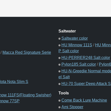
Saltwater
Saltwater color
HU Minnow 111S
/
HU Minn
P Salt color
/
Macca Red Signature Serie
HU-PERRER248 Salt color
Pylon185 Salt color
/
Pylon6
HU-N-Greedie Normal model
el Salt
ota Nota Slim S
HU-70 Super Deep Attack Sa
Tools
ow 111FS(Floating Swisher)
Come Back Lure Machine
nnow 77SP
Ami Stopper