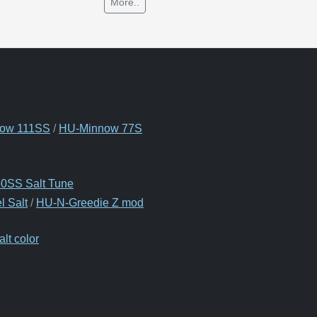
More..
ow 111SS
/
HU-Minnow 77S
0SS Salt Tune
 Salt
/
HU-N-Greedie Z mod
lt color