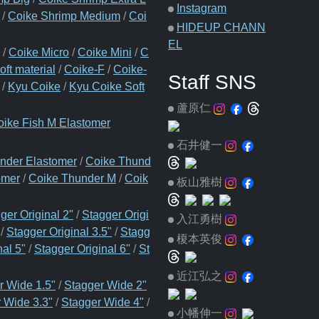
Instagram
/
Coike Shrimp Medium
/
Coi
HIDEUP CHANN
EL
/
Coike Micro
/
Coike Mini
/
C
oft material
/
Coike-F
/
Coike-
Staff SNS
/
Kyu Coike
/
Kyu Coike Soft
蘆原仁
oike Fish M Elastomer
石井健一
nder Elastomer
/
Coike Thund
omer
/
Coike Thunder M
/
Coik
板山雅樹
ger Original 2"
/
Stagger Origi
入江勇樹
/
Stagger Original 3.5"
/
Stagg
榎本英俊
nal 5"
/
Stagger Original 6"
/
St
近江弘之
r Wide 1.5"
/
Stagger Wide 2"
 Wide 3.3"
/
Stagger Wide 4"
/
小幡伸一