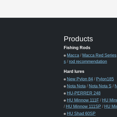
Products
Fishing Rods
Macca
/
Macca Red Series
s
/
rod recommendation
Hard lures
New Pylon 84
/
Pylon185
Nota Nota
/
Nota Nota S
/
N
HU-PERRER 248
HU Minnow 111F
/
HU Minn
/
HU Minnow 111SP
/
HU Mi
HU Shad 60SP