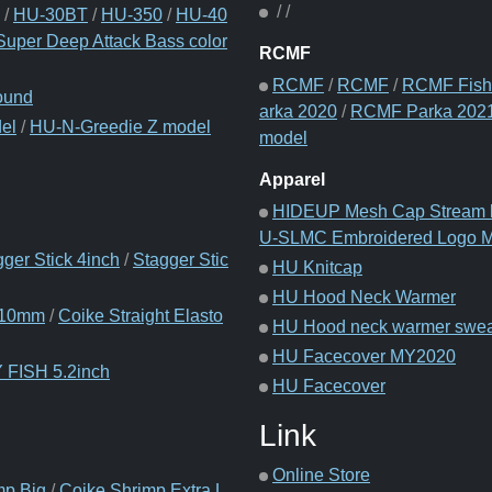
/
/
/
HU-30BT
/
HU-350
/
HU-40
uper Deep Attack Bass color
RCMF
RCMF
/
RCMF
/
RCMF Fishi
ound
arka 2020
/
RCMF Parka 202
el
/
HU-N-Greedie Z model
model
Apparel
HIDEUP Mesh Cap Stream 
U-SLMC Embroidered Logo 
gger Stick 4inch
/
Stagger Stic
HU Knitcap
HU Hood Neck Warmer
 110mm
/
Coike Straight Elasto
HU Hood neck warmer swea
HU Facecover MY2020
 FISH 5.2inch
HU Facecover
Link
Online Store
mp Big
/
Coike Shrimp Extra L