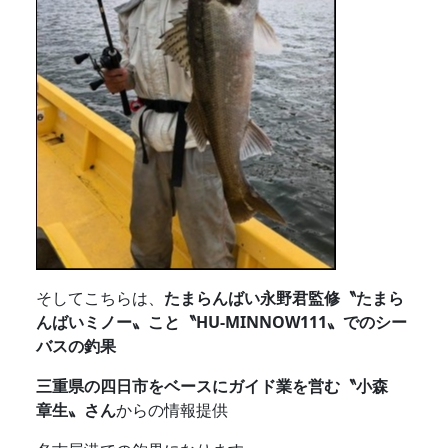
そしてこちらは、
たまらんばい永野君監修〝たまら
んばいミノー〟こと〝HU-MINNOW111〟でのシー
バスの釣果
三重県の四日市をベースにガイド業を営む〝小森
章生〟さん
からの情報提供