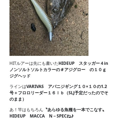
HITルアーは先にも書いた
HIDEUP スタッガー４in
ノンソルトソルトカラーの＃アジグロー の１０ｇ
ジグヘッド
ラインは
VARIVAS アバニジギング１０×１０の1.2
号＋フロロリーダー１６ｌｂ（SLJ予定だったのでそ
のまま）
あ！竿はもちろん
〝あらゆる魚種を一本でこなす〟
HIDEUP MACCA N－SPECね♪