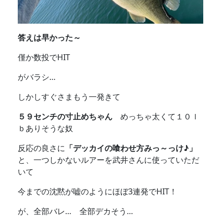
答えは早かった～
僅か数投でHIT
がバラシ…
しかしすぐさまもう一発きて
５９センチの寸止めちゃん
めっちゃ太くて１０ｌ
ｂありそうな奴
反応の良さに
「デッカイの喰わせ方みっ～っけ♪」
と、一つしかないルアーを武井さんに使っていただ
いて
今までの沈黙が嘘のようにほぼ3連発でHIT！
が、全部バレ… 全部デカそう…