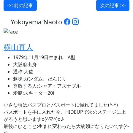
<< 前の記事
次の記事 >>
Yokoyama Naoto
横山直人
1979年11月19日生まれ A型
大阪府出身
通称:大佐
趣味:ガンダム、だんじり
尊敬する人:シャア・アズナブル
愛艇:スキーター20i
小さな頃はバスプロとバスボートに憧れてました(^-^)
バスボートを手に入れた今、HIDEUPで次のステージに上
がろうと思いますo(^▽^)o♪
最後にひとこと:生まれ変わったら大統領になりたいです(^-