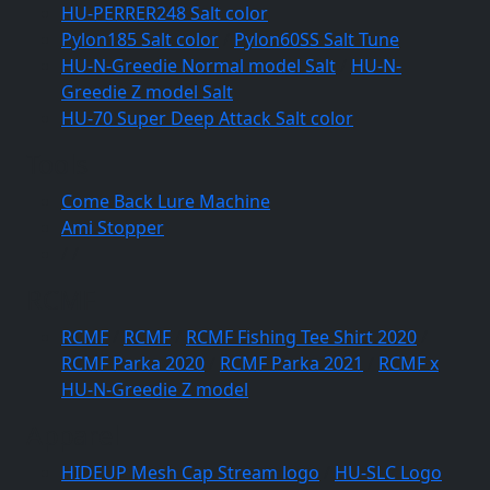
HU-PERRER248 Salt color
Pylon185 Salt color
/
Pylon60SS Salt Tune
HU-N-Greedie Normal model Salt
/
HU-N-
Greedie Z model Salt
HU-70 Super Deep Attack Salt color
Tools
Come Back Lure Machine
Ami Stopper
/
/
RCMF
RCMF
/
RCMF
/
RCMF Fishing Tee Shirt 2020
/
RCMF Parka 2020
/
RCMF Parka 2021
/
RCMF x
HU-N-Greedie Z model
Apparel
HIDEUP Mesh Cap Stream logo
/
HU-SLC Logo