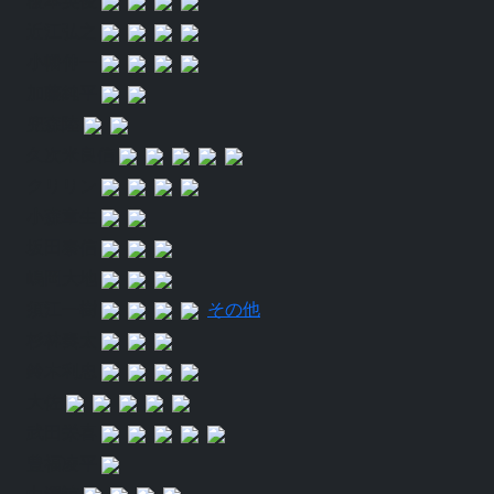
近江弘之
小幡伸一
加藤純平
兜森陸
久次米良信
クリリン
小森章生
坂田泰信
嶋岡大地
須江一樹
その他
杉林奏太
鈴木利忠
大佐
武田栄喜
豊福凌平
中澤諒