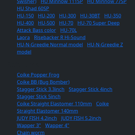
Swisher)
/
HU Minnow 111SP
/
HU Minnow 77SP
HU Shad 60SP
HU-150
/
HU-200
/
HU-300
/
HU-30BT
/
HU-350
/
HU-400
/
HU-500
/
HU-70
/
HU-70 Super Deep
Attack Bass color
/
HU-70L
Laora
/
Risebacker R Hi-Sound
HU-N-Greedie Normal model
/
HU-N-Greedie Z
model
Soft lures
Coike Popper Frog
Coike BB (Bug Bomber)
Stagger Stick 3.3inch
/
Stagger Stick 4inch
/
Stagger Stick 5inch
Coike Straight Elastomer 110mm
/
Coike
Straight Elastomer 140mm
JUDY FISH 4.2inch
/
JUDY FISH 5.2inch
Wapper 3"
/
Wapper 4"
Chain worm