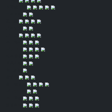
永野総一朗
中村大輔
西川慧
乃村弘栄
ぷりお
本田海斗
ボンバー
松本泰明
美馬右樹
室田好紀
森悟司
森田健太郎
ポッツ山崎
吉田秀雄
渡邉尚昭