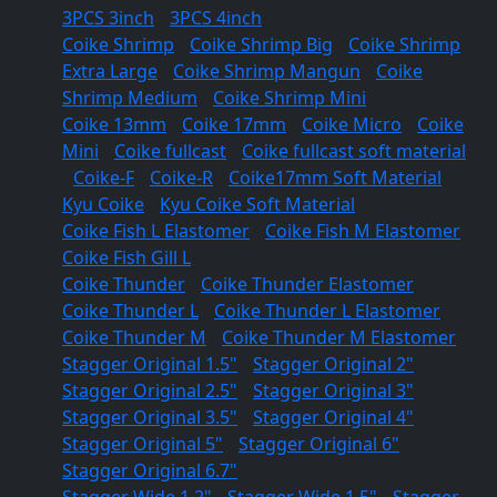
3PCS 3inch
/
3PCS 4inch
Coike Shrimp
/
Coike Shrimp Big
/
Coike Shrimp
Extra Large
/
Coike Shrimp Mangun
/
Coike
Shrimp Medium
/
Coike Shrimp Mini
Coike 13mm
/
Coike 17mm
/
Coike Micro
/
Coike
Mini
/
Coike fullcast
/
Coike fullcast soft material
/
Coike-F
/
Coike-R
/
Coike17mm Soft Material
/
Kyu Coike
/
Kyu Coike Soft Material
Coike Fish L Elastomer
/
Coike Fish M Elastomer
Coike Fish Gill L
Coike Thunder
/
Coike Thunder Elastomer
/
Coike Thunder L
/
Coike Thunder L Elastomer
/
Coike Thunder M
/
Coike Thunder M Elastomer
Stagger Original 1.5"
/
Stagger Original 2"
/
Stagger Original 2.5"
/
Stagger Original 3"
/
Stagger Original 3.5"
/
Stagger Original 4"
/
Stagger Original 5"
/
Stagger Original 6"
/
Stagger Original 6.7"
Stagger Wide 1.2"
/
Stagger Wide 1.5"
/
Stagger