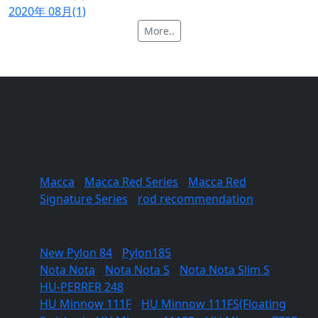
2020年 08月(1)
More..
Products
Fishing Rods
Macca
/
Macca Red Series
/
Macca Red
Signature Series
/
rod recommendation
Hard lures
New Pylon 84
/
Pylon185
Nota Nota
/
Nota Nota S
/
Nota Nota Slim S
HU-PERRER 248
HU Minnow 111F
/
HU Minnow 111FS(Floating