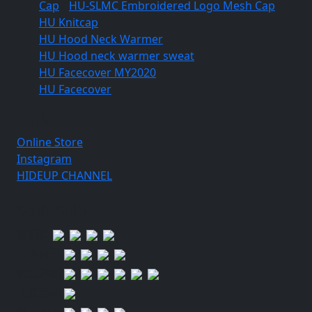
Cap
/
HU-SLMC Embroidered Logo Mesh Cap
HU Knitcap
HU Hood Neck Warmer
HU Hood neck warmer sweat
HU Facecover MY2020
HU Facecover
Link
Online Store
Instagram
HIDEUP CHANNEL
Staff SNS
蘆原仁
石井健一
板山雅樹
入江勇樹
榎本英俊