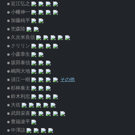
近江弘之
小幡伸一
加藤純平
兜森陸
久次米良信
クリリン
小森章生
坂田泰信
嶋岡大地
須江一樹
その他
杉林奏太
鈴木利忠
大佐
武田栄喜
豊福凌平
中澤諒