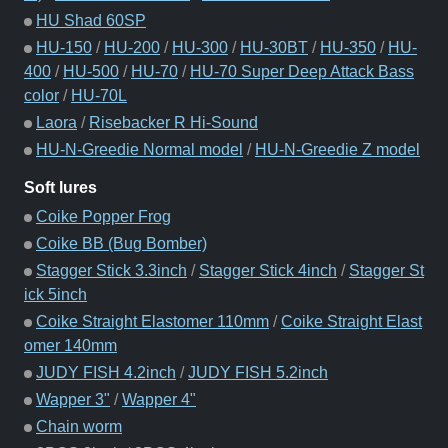
HU Shad 60SP
HU-150
/
HU-200
/
HU-300
/
HU-30BT
/
HU-350
/
HU-
400
/
HU-500
/
HU-70
/
HU-70 Super Deep Attack Bass
color
/
HU-70L
Laora
/
Risebacker R Hi-Sound
HU-N-Greedie Normal model
/
HU-N-Greedie Z model
Soft lures
Coike Popper Frog
Coike BB (Bug Bomber)
Stagger Stick 3.3inch
/
Stagger Stick 4inch
/
Stagger St
ick 5inch
Coike Straight Elastomer 110mm
/
Coike Straight Elast
omer 140mm
JUDY FISH 4.2inch
/
JUDY FISH 5.2inch
Wapper 3"
/
Wapper 4"
Chain worm