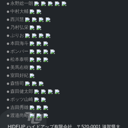
永野総一朗
中村大輔
西川慧
乃村弘栄
ぷりお
本田海斗
ボンバー
松本泰明
美馬右樹
室田好紀
森悟司
森田健太郎
ポッツ山崎
吉田秀雄
渡邉尚昭
HIDEUP ハイドアップ有限会社 〒520-0001 滋賀県大