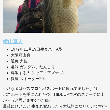
横山直人
1979年11月19日生まれ A型
大阪府出身
通称:大佐
趣味:ガンダム、だんじり
尊敬する人:シャア・アズナブル
愛艇:スキーター20i
小さな頃はバスプロとバスボートに憧れてました(^-^)
バスボートを手に入れた今、HIDEUPで次のステージに上
がろうと思いますo(^▽^)o♪
最後にひとこと:生まれ変わったら大統領になりたいです(^-