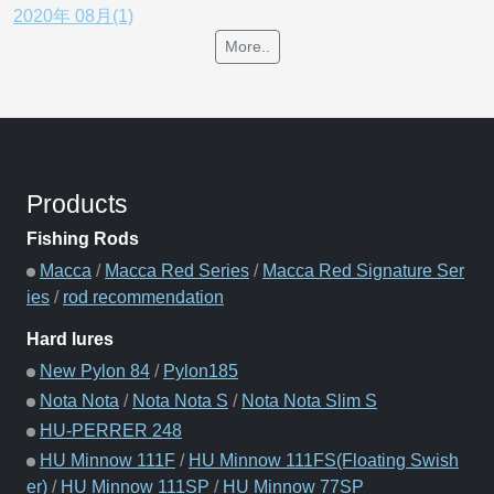
2020年 08月(1)
More..
Products
Fishing Rods
Macca
/
Macca Red Series
/
Macca Red Signature Ser
ies
/
rod recommendation
Hard lures
New Pylon 84
/
Pylon185
Nota Nota
/
Nota Nota S
/
Nota Nota Slim S
HU-PERRER 248
HU Minnow 111F
/
HU Minnow 111FS(Floating Swish
er)
/
HU Minnow 111SP
/
HU Minnow 77SP