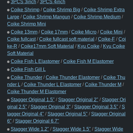
3PCS 3inch
/
3PCS 4inch
Coike Shrimp
/
Coike Shrimp Big
/
Coike Shrimp Extra
Large
/
Coike Shrimp Mangun
/
Coike Shrimp Medium
/
Coike Shrimp Mini
Coike 13mm
/
Coike 17mm
/
Coike Micro
/
Coike Mini
/
Coike fullcast
/
Coike fullcast soft material
/
Coike-F
/
Coi
ke-R
/
Coike17mm Soft Material
/
Kyu Coike
/
Kyu Coike
Soft Material
Coike Fish L Elastomer
/
Coike Fish M Elastomer
Coike Fish Gill L
Coike Thunder
/
Coike Thunder Elastomer
/
Coike Thu
nder L
/
Coike Thunder L Elastomer
/
Coike Thunder M
/
Coike Thunder M Elastomer
Stagger Original 1.5"
/
Stagger Original 2"
/
Stagger Ori
ginal 2.5"
/
Stagger Original 3"
/
Stagger Original 3.5"
/
S
tagger Original 4"
/
Stagger Original 5"
/
Stagger Original
6"
/
Stagger Original 6.7"
Stagger Wide 1.2"
/
Stagger Wide 1.5"
/
Stagger Wide