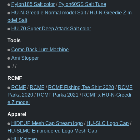
Pylon185 Salt color
/
Pylon60SS Salt Tune
HU-N-Greedie Normal model Salt
/
HU-N-Greedie Z m
odel Salt
HU-70 Super Deep Attack Salt color
Tools
Come Back Lure Machine
Ami Stopper
/
/
RCMF
RCMF
/
RCMF
/
RCMF Fishing Tee Shirt 2020
/
RCMF
Parka 2020
/
RCMF Parka 2021
/
RCMF x HU-N-Greedi
e Z model
Apparel
HIDEUP Mesh Cap Stream logo
/
HU-SLC Logo Cap
/
HU-SLMC Embroidered Logo Mesh Cap
HU Knitcap