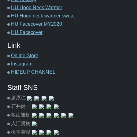
HU Hood Neck Warmer
HU Hood neck warmer sweat
HU Facecover MY2020
HU Facecover
Link
Online Store
Instagram
HIDEUP CHANNEL
Staff SNS
蘆原仁
石井健一
板山雅樹
入江勇樹
榎本英俊