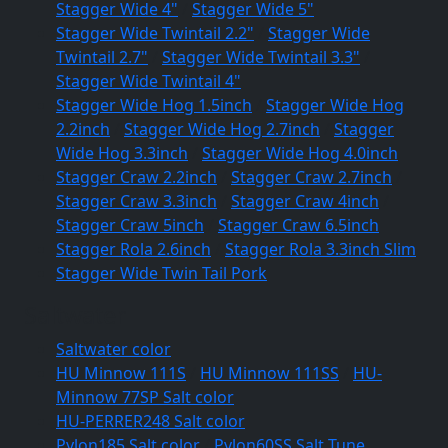
Stagger Wide 4"
/
Stagger Wide 5"
Stagger Wide Twintail 2.2"
/
Stagger Wide
Twintail 2.7"
/
Stagger Wide Twintail 3.3"
/
Stagger Wide Twintail 4"
Stagger Wide Hog 1.5inch
/
Stagger Wide Hog
2.2inch
/
Stagger Wide Hog 2.7inch
/
Stagger
Wide Hog 3.3inch
/
Stagger Wide Hog 4.0inch
Stagger Craw 2.2inch
/
Stagger Craw 2.7inch
/
Stagger Craw 3.3inch
/
Stagger Craw 4inch
/
Stagger Craw 5inch
/
Stagger Craw 6.5inch
Stagger Rola 2.6inch
/
Stagger Rola 3.3inch Slim
Stagger Wide Twin Tail Pork
Saltwater
Saltwater color
HU Minnow 111S
/
HU Minnow 111SS
/
HU-
Minnow 77SP Salt color
HU-PERRER248 Salt color
Pylon185 Salt color
/
Pylon60SS Salt Tune