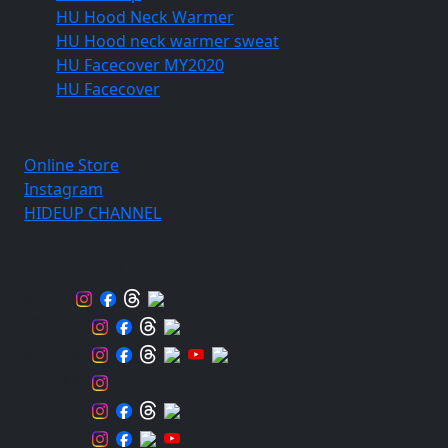
HU Hood Neck Warmer
HU Hood neck warmer sweat
HU Facecover MY2020
HU Facecover
Link
Online Store
Instagram
HIDEUP CHANNEL
Staff SNS
蘆原仁
石井健一
板山雅樹
入江勇樹
榎本英俊
近江弘之