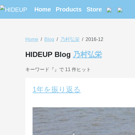
Home
Products
Store
Home
Blog
乃村弘栄
2016-12
HIDEUP Blog
乃村弘栄
キーワード『
』で 11 件ヒット
1年を振り返る