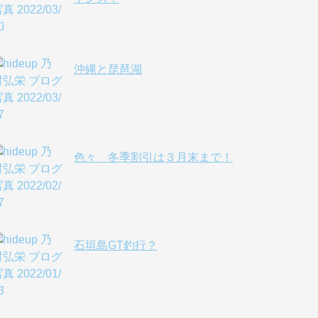
沖縄と琵琶湖
色々 冬季割引は３月末まで！
石垣島GT釣行？