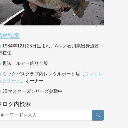
乃村弘栄
1984年12月25日生まれ／A型／石川県出身滋賀
県在住
趣味 ルアー釣り全般
ミックバスクラブ内レンタルボート店〔
フィッシ
ングゲート
〕オーナー
JBマスターズシリーズ参戦中
ブログ内検索