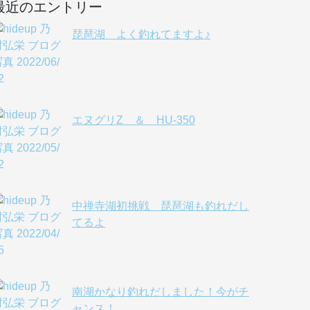
最近のエントリー
琵琶湖 よく釣れてますよ♪
エヌグリZ ＆ HU-350
中禅寺湖初挑戦 琵琶湖も釣れだし
てるよ
南湖かなり釣れだしました！今がチ
ャンス！