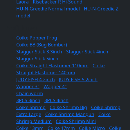
Laora
/
Risebacker R Hi-Sound
HU-N-Greedie Normal model
/
HU-N-Greedie Z
model
Soft lures
Coike Popper Frog
Coike BB (Bug Bomber)
Stagger Stick 3.3inch
/
Stagger Stick 4inch
/
Stagger Stick 5inch
Coike Straight Elastomer 110mm
/
Coike
Straight Elastomer 140mm
JUDY FISH 4.2inch
/
JUDY FISH 5.2inch
Wapper 3"
/
Wapper 4"
Chain worm
3PCS 3inch
/
3PCS 4inch
Coike Shrimp
/
Coike Shrimp Big
/
Coike Shrimp
Extra Large
/
Coike Shrimp Mangun
/
Coike
Shrimp Medium
/
Coike Shrimp Mini
Coike 13mm
/
Coike 17mm
/
Coike Micro
/
Coike