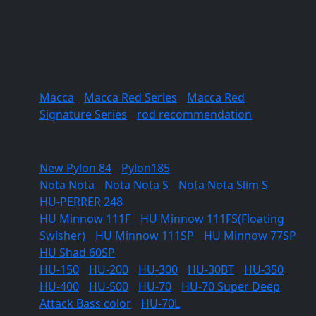
Products
Fishing Rods
Macca
/
Macca Red Series
/
Macca Red
Signature Series
/
rod recommendation
Hard lures
New Pylon 84
/
Pylon185
Nota Nota
/
Nota Nota S
/
Nota Nota Slim S
HU-PERRER 248
HU Minnow 111F
/
HU Minnow 111FS(Floating
Swisher)
/
HU Minnow 111SP
/
HU Minnow 77SP
HU Shad 60SP
HU-150
/
HU-200
/
HU-300
/
HU-30BT
/
HU-350
/
HU-400
/
HU-500
/
HU-70
/
HU-70 Super Deep
Attack Bass color
/
HU-70L