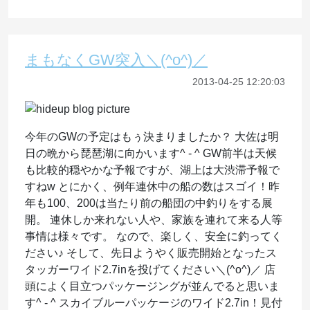
まもなくGW突入＼(^o^)／
2013-04-25 12:20:03
今年のGWの予定はもぅ決まりましたか？ 大佐は明
日の晩から琵琶湖に向かいます^ - ^ GW前半は天候
も比較的穏やかな予報ですが、湖上は大渋滞予報で
すねw とにかく、例年連休中の船の数はスゴイ！昨
年も100、200は当たり前の船団の中釣りをする展
開。 連休しか来れない人や、家族を連れて来る人等
事情は様々です。 なので、楽しく、安全に釣ってく
ださい♪ そして、先日ようやく販売開始となったス
タッガーワイド2.7inを投げてください＼(^o^)／ 店
頭によく目立つパッケージングが並んでると思いま
す^ - ^ スカイブルーパッケージのワイド2.7in！見付