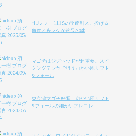
HUミノー111Sの季節到来。投げる
角度と糸フケが釣果の鍵
マゴチはジグヘッドが超重要。スイ
ミングテンヤで狙う向かい風リフト
&フォール
東京湾マゴチ好調！向かい風リフト
&フォールの細かいアレコレ