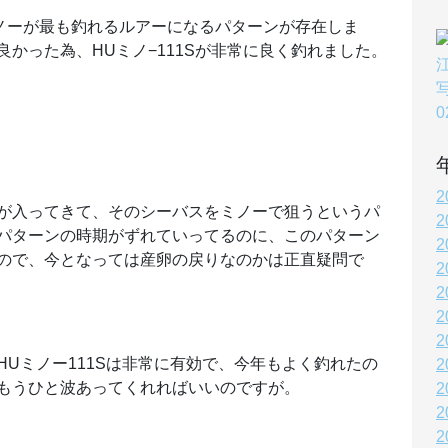
ミノーが最も釣れるルアーになるパターンが存在しま
かった為、HUミノ−111Sが非常に良く釣れました。
2
が入ってきて、そのシーバスをミノーで狙うというパ
2
パターンの時期がずれていってるのに、このパターン
2
ので、今となっては産卵の戻りなのかは正直疑問で
2
2
2
2
Uミノー111Sは非常に有効で、今年もよく釣れたの
2
もうひと波あってくれればいいのですが。
2
2
2