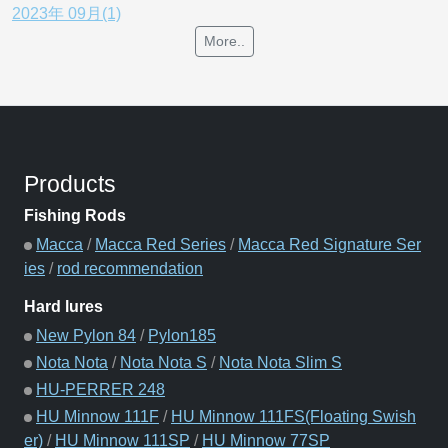
2023年 09月(1)
More..
Products
Fishing Rods
Macca
/
Macca Red Series
/
Macca Red Signature Ser
ies
/
rod recommendation
Hard lures
New Pylon 84
/
Pylon185
Nota Nota
/
Nota Nota S
/
Nota Nota Slim S
HU-PERRER 248
HU Minnow 111F
/
HU Minnow 111FS(Floating Swish
er)
/
HU Minnow 111SP
/
HU Minnow 77SP