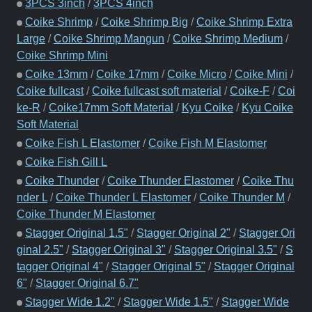
3PCS 3inch
/
3PCS 4inch
Coike Shrimp
/
Coike Shrimp Big
/
Coike Shrimp Extra
Large
/
Coike Shrimp Mangun
/
Coike Shrimp Medium
/
Coike Shrimp Mini
Coike 13mm
/
Coike 17mm
/
Coike Micro
/
Coike Mini
/
Coike fullcast
/
Coike fullcast soft material
/
Coike-F
/
Coi
ke-R
/
Coike17mm Soft Material
/
Kyu Coike
/
Kyu Coike
Soft Material
Coike Fish L Elastomer
/
Coike Fish M Elastomer
Coike Fish Gill L
Coike Thunder
/
Coike Thunder Elastomer
/
Coike Thu
nder L
/
Coike Thunder L Elastomer
/
Coike Thunder M
/
Coike Thunder M Elastomer
Stagger Original 1.5"
/
Stagger Original 2"
/
Stagger Ori
ginal 2.5"
/
Stagger Original 3"
/
Stagger Original 3.5"
/
S
tagger Original 4"
/
Stagger Original 5"
/
Stagger Original
6"
/
Stagger Original 6.7"
Stagger Wide 1.2"
/
Stagger Wide 1.5"
/
Stagger Wide