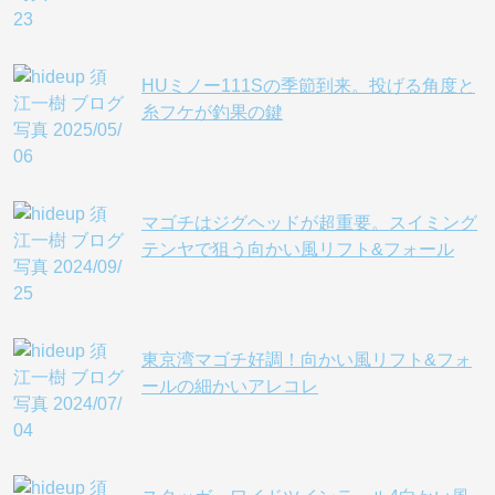
HUミノー111Sの季節到来。投げる角度と
糸フケが釣果の鍵
マゴチはジグヘッドが超重要。スイミング
テンヤで狙う向かい風リフト&フォール
東京湾マゴチ好調！向かい風リフト&フォ
ールの細かいアレコレ