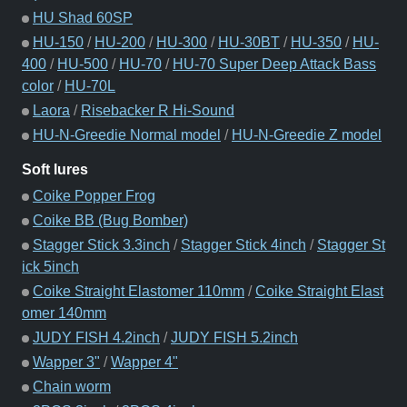
HU Shad 60SP
HU-150
/
HU-200
/
HU-300
/
HU-30BT
/
HU-350
/
HU-
400
/
HU-500
/
HU-70
/
HU-70 Super Deep Attack Bass
color
/
HU-70L
Laora
/
Risebacker R Hi-Sound
HU-N-Greedie Normal model
/
HU-N-Greedie Z model
Soft lures
Coike Popper Frog
Coike BB (Bug Bomber)
Stagger Stick 3.3inch
/
Stagger Stick 4inch
/
Stagger St
ick 5inch
Coike Straight Elastomer 110mm
/
Coike Straight Elast
omer 140mm
JUDY FISH 4.2inch
/
JUDY FISH 5.2inch
Wapper 3"
/
Wapper 4"
Chain worm