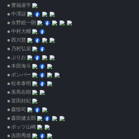
豊福凌平
中澤諒
永野総一朗
中村大輔
西川慧
乃村弘栄
ぷりお
本田海斗
ボンバー
松本泰明
美馬右樹
室田好紀
森悟司
森田健太郎
ポッツ山崎
吉田秀雄