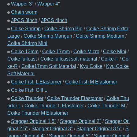
Wapper 3"
/
Wapper 4"
Chain worm
3PCS 3inch
/
3PCS 4inch
Coike Shrimp
/
Coike Shrimp Big
/
Coike Shrimp Extra
Large
/
Coike Shrimp Mangun
/
Coike Shrimp Medium
/
Coike Shrimp Mini
Coike 13mm
/
Coike 17mm
/
Coike Micro
/
Coike Mini
/
Coike fullcast
/
Coike fullcast soft material
/
Coike-F
/
Coi
ke-R
/
Coike17mm Soft Material
/
Kyu Coike
/
Kyu Coike
Soft Material
Coike Fish L Elastomer
/
Coike Fish M Elastomer
Coike Fish Gill L
Coike Thunder
/
Coike Thunder Elastomer
/
Coike Thu
nder L
/
Coike Thunder L Elastomer
/
Coike Thunder M
/
Coike Thunder M Elastomer
Stagger Original 1.5"
/
Stagger Original 2"
/
Stagger Ori
ginal 2.5"
/
Stagger Original 3"
/
Stagger Original 3.5"
/
S
tagger Original 4"
/
Stagger Original 5"
/
Stagger Original