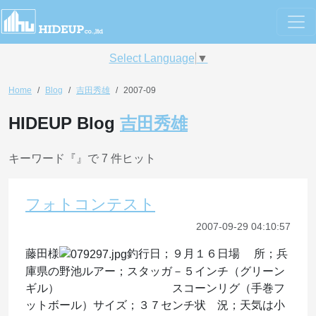
Select Language
▼
Home
Blog
吉田秀雄
2007-09
HIDEUP Blog
吉田秀雄
キーワード『
』で 7 件ヒット
フォトコンテスト
2007-09-29 04:10:57
藤田様
釣行日；９月１６日場 所；兵
庫県の野池ルアー；スタッガ－５インチ（グリーン
ギル） スコーンリグ（手巻フ
ットボール）サイズ；３７センチ状 況；天気は小