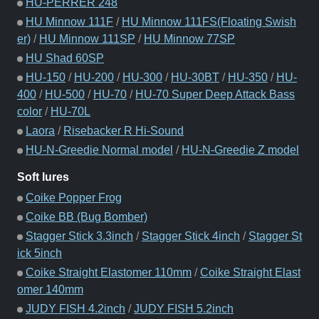
HU-PERRER 248
HU Minnow 111F
/
HU Minnow 111FS(Floating Swish
er)
/
HU Minnow 111SP
/
HU Minnow 77SP
HU Shad 60SP
HU-150
/
HU-200
/
HU-300
/
HU-30BT
/
HU-350
/
HU-
400
/
HU-500
/
HU-70
/
HU-70 Super Deep Attack Bass
color
/
HU-70L
Laora
/
Risebacker R Hi-Sound
HU-N-Greedie Normal model
/
HU-N-Greedie Z model
Soft lures
Coike Popper Frog
Coike BB (Bug Bomber)
Stagger Stick 3.3inch
/
Stagger Stick 4inch
/
Stagger St
ick 5inch
Coike Straight Elastomer 110mm
/
Coike Straight Elast
omer 140mm
JUDY FISH 4.2inch
/
JUDY FISH 5.2inch