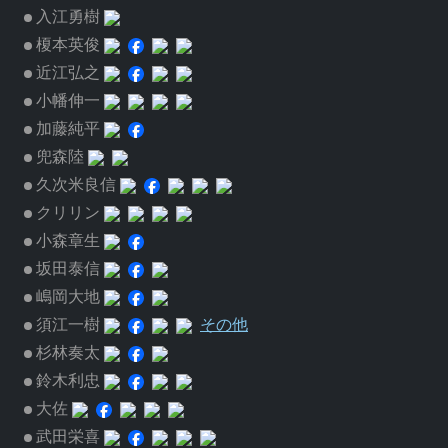
入江勇樹
榎本英俊
近江弘之
小幡伸一
加藤純平
兜森陸
久次米良信
クリリン
小森章生
坂田泰信
嶋岡大地
須江一樹
その他
杉林奏太
鈴木利忠
大佐
武田栄喜