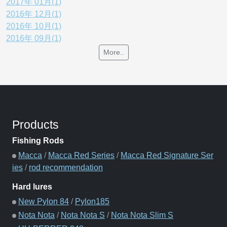
2017年 01月(1)
2016年 12月(1)
2016年 10月(1)
2016年 09月(1)
More..
Products
Fishing Rods
Macca
/
Macca Red Series
/
Macca Red Signature Ser
ies
/
rod recommendation
Hard lures
New Pylon 84
/
Pylon185
Nota Nota
/
Nota Nota S
/
Nota Nota Slim S