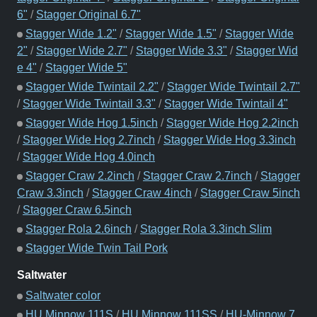
6"
/
Stagger Original 6.7"
Stagger Wide 1.2"
/
Stagger Wide 1.5"
/
Stagger Wide
2"
/
Stagger Wide 2.7"
/
Stagger Wide 3.3"
/
Stagger Wid
e 4"
/
Stagger Wide 5"
Stagger Wide Twintail 2.2"
/
Stagger Wide Twintail 2.7"
/
Stagger Wide Twintail 3.3"
/
Stagger Wide Twintail 4"
Stagger Wide Hog 1.5inch
/
Stagger Wide Hog 2.2inch
/
Stagger Wide Hog 2.7inch
/
Stagger Wide Hog 3.3inch
/
Stagger Wide Hog 4.0inch
Stagger Craw 2.2inch
/
Stagger Craw 2.7inch
/
Stagger
Craw 3.3inch
/
Stagger Craw 4inch
/
Stagger Craw 5inch
/
Stagger Craw 6.5inch
Stagger Rola 2.6inch
/
Stagger Rola 3.3inch Slim
Stagger Wide Twin Tail Pork
Saltwater
Saltwater color
HU Minnow 111S
/
HU Minnow 111SS
/
HU-Minnow 7