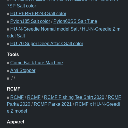
7SP Salt color
HU-PERRER248 Salt color
Pylon185 Salt color
/
Pylon60SS Salt Tune
HU-N-Greedie Normal model Salt
/
HU-N-Greedie Z m
odel Salt
HU-70 Super Deep Attack Salt color
Tools
Come Back Lure Machine
Ami Stopper
/
/
RCMF
RCMF
/
RCMF
/
RCMF Fishing Tee Shirt 2020
/
RCMF
Parka 2020
/
RCMF Parka 2021
/
RCMF x HU-N-Greedi
e Z model
Apparel