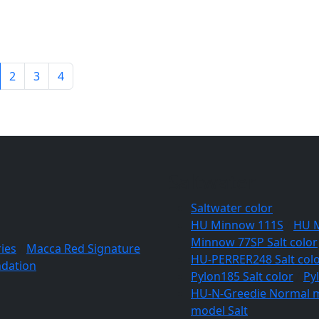
2
3
4
Saltwater
Saltwater color
HU Minnow 111S
/
HU 
Minnow 77SP Salt color
ies
/
Macca Red Signature
HU-PERRER248 Salt col
dation
Pylon185 Salt color
/
Py
HU-N-Greedie Normal m
model Salt