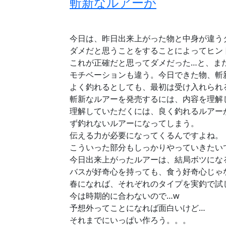
斬新なルアーが
今日は、昨日出来上がった物と中身が違う
ダメだと思うことをすることによってヒン
これが正確だと思ってダメだった…と、ま
モチベーションも違う。今日できた物、斬
よく釣れるとしても、最初は受け入れられ
斬新なルアーを発売するには、内容を理解
理解していただくには、良く釣れるルアー
ず釣れないルアーになってしまう。
伝える力が必要になってくるんですよね。
こういった部分もしっかりやっていきたい
今日出来上がったルアーは、結局ボツにな
バスが好奇心を持っても、食う好奇心じゃ
春になれば、それぞれのタイプを実釣で試
今は時期的に合わないので…w
予想外ってことになれば面白いけど…
それまでにいっぱい作ろう。。。