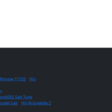
Minnow 111SS
/
HU-
or
lon60SS Salt Tune
odel Salt
/
HU-N-Greedie Z