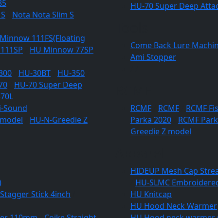
85
HU-70 Super Deep Attac
 S
/
Nota Nota Slim S
Tools
Minnow 111FS(Floating
Come Back Lure Machi
 111SP
/
HU Minnow 77SP
Ami Stopper
/
/
300
/
HU-30BT
/
HU-350
/
70
/
HU-70 Super Deep
RCMF
70L
i-Sound
RCMF
/
RCMF
/
RCMF Fis
 model
/
HU-N-Greedie Z
Parka 2020
/
RCMF Park
Greedie Z model
Apparel
HIDEUP Mesh Cap Stre
)
/
HU-SLMC Embroidere
Stagger Stick 4inch
/
HU Knitcap
HU Hood Neck Warmer
omer 110mm
/
Coike Straight
HU Hood neck warmer 