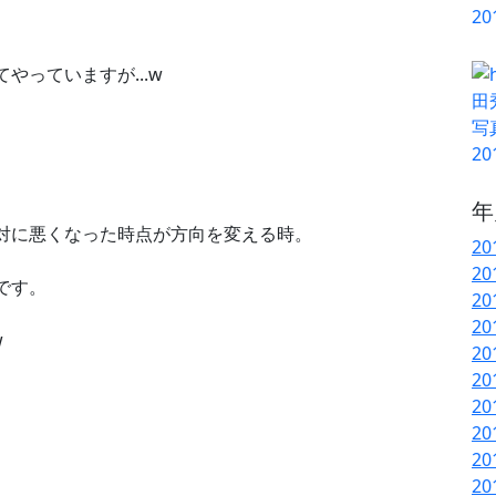
っていますが...w
年
対に悪くなった時点が方向を変える時。
20
20
です。
20
20
w
20
20
20
20
20
20