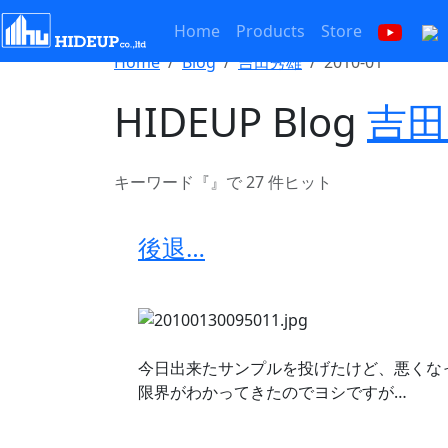
Home
Products
Store
Home
Blog
吉田秀雄
2010-01
HIDEUP Blog
吉田
キーワード『
』で 27 件ヒット
後退…
今日出来たサンプルを投げたけど、悪くな
限界がわかってきたのでヨシですが…