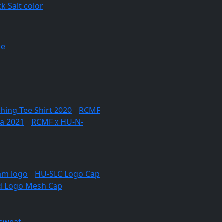
k Salt color
ne
hing Tee Shirt 2020
/
RCMF
a 2021
/
RCMF x HU-N-
am logo
/
HU-SLC Logo Cap
d Logo Mesh Cap
sweat