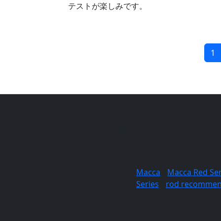
テストが楽しみです。
1
Products
Fishing Rods
Macca
/
Macca Red Ser
Series
/
rod recommen
Hard lures