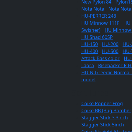
New Pylon 84
/
Pylon1
Nota Nota
/
Nota Nota
HU-PERRER 248
HU Minnow 111F
/
HU 
Swisher)
/
HU Minnow
HU Shad 60SP
HU-150
/
HU-200
/
HU-
HU-400
/
HU-500
/
HU-
Attack Bass color
/
HU-
Laora
/
Risebacker R H
HU-N-Greedie Normal
model
Soft lures
Coike Popper Frog
Coike BB (Bug Bomber
Stagger Stick 3.3inch
/
Stagger Stick 5inch
Coike Straight Elast