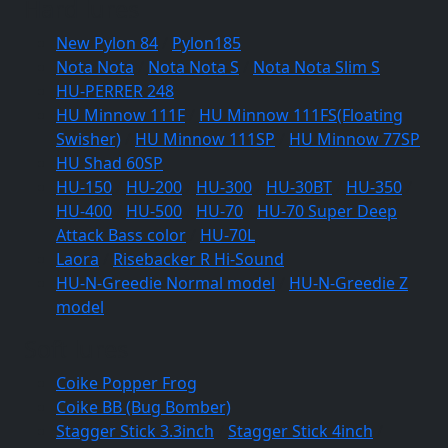
Hard lures
New Pylon 84
/
Pylon185
Nota Nota
/
Nota Nota S
/
Nota Nota Slim S
HU-PERRER 248
HU Minnow 111F
/
HU Minnow 111FS(Floating
Swisher)
/
HU Minnow 111SP
/
HU Minnow 77SP
HU Shad 60SP
HU-150
/
HU-200
/
HU-300
/
HU-30BT
/
HU-350
/
HU-400
/
HU-500
/
HU-70
/
HU-70 Super Deep
Attack Bass color
/
HU-70L
Laora
/
Risebacker R Hi-Sound
HU-N-Greedie Normal model
/
HU-N-Greedie Z
model
Soft lures
Coike Popper Frog
Coike BB (Bug Bomber)
Stagger Stick 3.3inch
/
Stagger Stick 4inch
/