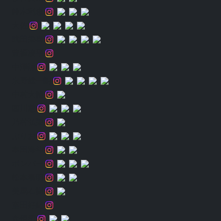
鈴木利忠
大佐
武田栄喜
豊福凌平
中澤諒
永野総一朗
中村大輔
西川慧
乃村弘栄
ぷりお
本田海斗
ボンバー
松本泰明
美馬右樹
室田好紀
森悟司