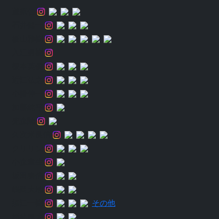
蘆原仁
石井健一
板山雅樹
入江勇樹
榎本英俊
近江弘之
小幡伸一
加藤純平
兜森陸
久次米良信
クリリン
小森章生
坂田泰信
嶋岡大地
須江一樹
その他
杉林奏太