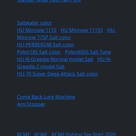
Saltwater
Saltwater color
HU Minnow 111S
/
HU Minnow 111SS
/
HU-
Minnow 77SP Salt color
HU-PERRER248 Salt color
Pylon185 Salt color
/
Pylon60SS Salt Tune
HU-N-Greedie Normal model Salt
/
HU-N-
Greedie Z model Salt
HU-70 Super Deep Attack Salt color
Tools
Come Back Lure Machine
Ami Stopper
/
/
RCMF
RCMF
/
RCMF
/
RCMF Fishing Tee Shirt 2020
/