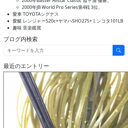
2000年Basser Allstar Classic 霞ヶ浦 優勝。
2000年JB World Pro Series第4戦 3位。
愛車 TOYOTAシグナス
愛艇 レンジャー520c+ヤマハSHO275+ミンコタ101LB
趣味 音楽鑑賞
ブログ内検索
最近のエントリー