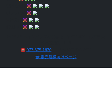
森田健太郎
ポッツ山崎
吉田秀雄
渡邉尚昭
HIDEUP ハイドアップ有限会社 〒520-0001 滋賀県大
津市蓮池町11-13
☎
077-575-1620
Fax 077-575-6521
販売店様向けページ