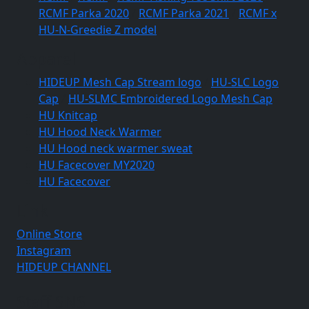
RCMF Parka 2020
/
RCMF Parka 2021
/
RCMF x
HU-N-Greedie Z model
Apparel
HIDEUP Mesh Cap Stream logo
/
HU-SLC Logo
Cap
/
HU-SLMC Embroidered Logo Mesh Cap
HU Knitcap
HU Hood Neck Warmer
HU Hood neck warmer sweat
HU Facecover MY2020
HU Facecover
Link
Online Store
Instagram
HIDEUP CHANNEL
Staff SNS