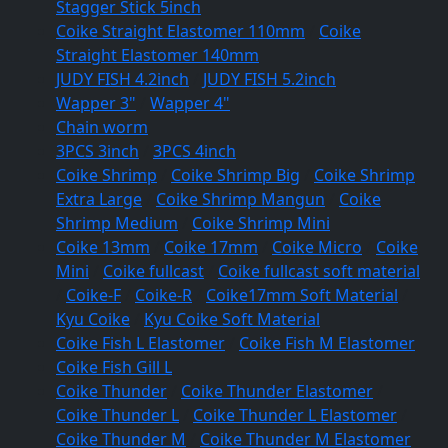
Stagger Stick 5inch
Coike Straight Elastomer 110mm
/
Coike
Straight Elastomer 140mm
JUDY FISH 4.2inch
/
JUDY FISH 5.2inch
Wapper 3"
/
Wapper 4"
Chain worm
3PCS 3inch
/
3PCS 4inch
Coike Shrimp
/
Coike Shrimp Big
/
Coike Shrimp
Extra Large
/
Coike Shrimp Mangun
/
Coike
Shrimp Medium
/
Coike Shrimp Mini
Coike 13mm
/
Coike 17mm
/
Coike Micro
/
Coike
Mini
/
Coike fullcast
/
Coike fullcast soft material
/
Coike-F
/
Coike-R
/
Coike17mm Soft Material
/
Kyu Coike
/
Kyu Coike Soft Material
Coike Fish L Elastomer
/
Coike Fish M Elastomer
Coike Fish Gill L
Coike Thunder
/
Coike Thunder Elastomer
/
Coike Thunder L
/
Coike Thunder L Elastomer
/
Coike Thunder M
/
Coike Thunder M Elastomer