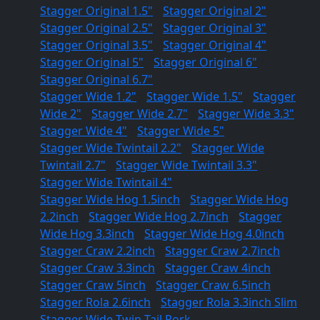
Stagger Original 1.5"
/
Stagger Original 2"
/
Stagger Original 2.5"
/
Stagger Original 3"
/
Stagger Original 3.5"
/
Stagger Original 4"
/
Stagger Original 5"
/
Stagger Original 6"
/
Stagger Original 6.7"
Stagger Wide 1.2"
/
Stagger Wide 1.5"
/
Stagger
Wide 2"
/
Stagger Wide 2.7"
/
Stagger Wide 3.3"
/
Stagger Wide 4"
/
Stagger Wide 5"
Stagger Wide Twintail 2.2"
/
Stagger Wide
Twintail 2.7"
/
Stagger Wide Twintail 3.3"
/
Stagger Wide Twintail 4"
Stagger Wide Hog 1.5inch
/
Stagger Wide Hog
2.2inch
/
Stagger Wide Hog 2.7inch
/
Stagger
Wide Hog 3.3inch
/
Stagger Wide Hog 4.0inch
Stagger Craw 2.2inch
/
Stagger Craw 2.7inch
/
Stagger Craw 3.3inch
/
Stagger Craw 4inch
/
Stagger Craw 5inch
/
Stagger Craw 6.5inch
Stagger Rola 2.6inch
/
Stagger Rola 3.3inch Slim
Stagger Wide Twin Tail Pork