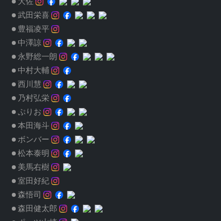
大佐
武田栄喜
豊福凌平
中澤諒
永野総一朗
中村大輔
西川慧
乃村弘栄
ぷりお
本田海斗
ボンバー
松本泰明
美馬右樹
室田好紀
森悟司
森田健太郎