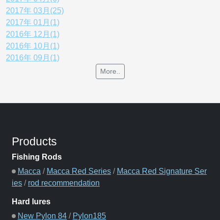
2017年 03月(25)
2017年 01月(1)
2016年 12月(1)
2016年 10月(1)
2016年 09月(1)
More..
Products
Fishing Rods
Macca
/
Macca Red Series
/
Macca Red Signature Ser
ies
/
rod recommendation
Hard lures
New Pylon 84
/
Pylon185