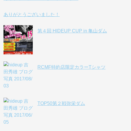
ありがとうございました！
第４回 HIDEUP CUP in 亀山ダム
RCMF特約店限定カラーTシャツ
TOP50第２戦弥栄ダム