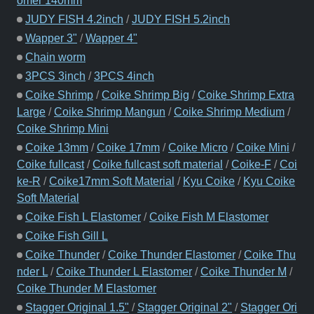
omer 140mm
JUDY FISH 4.2inch
/
JUDY FISH 5.2inch
Wapper 3"
/
Wapper 4"
Chain worm
3PCS 3inch
/
3PCS 4inch
Coike Shrimp
/
Coike Shrimp Big
/
Coike Shrimp Extra
Large
/
Coike Shrimp Mangun
/
Coike Shrimp Medium
/
Coike Shrimp Mini
Coike 13mm
/
Coike 17mm
/
Coike Micro
/
Coike Mini
/
Coike fullcast
/
Coike fullcast soft material
/
Coike-F
/
Coi
ke-R
/
Coike17mm Soft Material
/
Kyu Coike
/
Kyu Coike
Soft Material
Coike Fish L Elastomer
/
Coike Fish M Elastomer
Coike Fish Gill L
Coike Thunder
/
Coike Thunder Elastomer
/
Coike Thu
nder L
/
Coike Thunder L Elastomer
/
Coike Thunder M
/
Coike Thunder M Elastomer
Stagger Original 1.5"
/
Stagger Original 2"
/
Stagger Ori