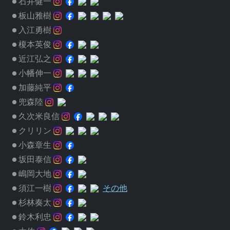
石井健一
板山雅樹
入江勇樹
榎本英俊
近江弘之
小幡伸一
加藤純平
兜森陸
久次米良信
クリリン
小森章生
坂田泰信
嶋岡大地
須江一樹
その他
杉林奏太
鈴木利忠