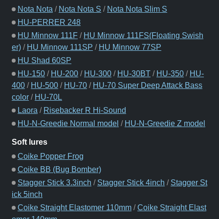
Nota Nota
/
Nota Nota S
/
Nota Nota Slim S
HU-PERRER 248
HU Minnow 111F
/
HU Minnow 111FS(Floating Swish
er)
/
HU Minnow 111SP
/
HU Minnow 77SP
HU Shad 60SP
HU-150
/
HU-200
/
HU-300
/
HU-30BT
/
HU-350
/
HU-
400
/
HU-500
/
HU-70
/
HU-70 Super Deep Attack Bass
color
/
HU-70L
Laora
/
Risebacker R Hi-Sound
HU-N-Greedie Normal model
/
HU-N-Greedie Z model
Soft lures
Coike Popper Frog
Coike BB (Bug Bomber)
Stagger Stick 3.3inch
/
Stagger Stick 4inch
/
Stagger St
ick 5inch
Coike Straight Elastomer 110mm
/
Coike Straight Elast