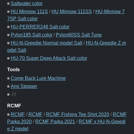
Saltwater color
HU Minnow 111S
/
HU Minnow 111SS
/
HU-Minnow 7
7SP Salt color
HU-PERRER248 Salt color
Pylon185 Salt color
/
Pylon60SS Salt Tune
HU-N-Greedie Normal model Salt
/
HU-N-Greedie Z m
odel Salt
HU-70 Super Deep Attack Salt color
Tools
Come Back Lure Machine
Ami Stopper
/
/
RCMF
RCMF
/
RCMF
/
RCMF Fishing Tee Shirt 2020
/
RCMF
Parka 2020
/
RCMF Parka 2021
/
RCMF x HU-N-Greedi
e Z model