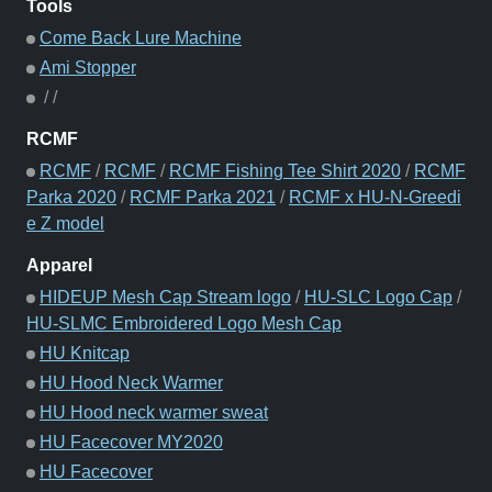
Tools
Come Back Lure Machine
Ami Stopper
/
/
RCMF
RCMF
/
RCMF
/
RCMF Fishing Tee Shirt 2020
/
RCMF
Parka 2020
/
RCMF Parka 2021
/
RCMF x HU-N-Greedi
e Z model
Apparel
HIDEUP Mesh Cap Stream logo
/
HU-SLC Logo Cap
/
HU-SLMC Embroidered Logo Mesh Cap
HU Knitcap
HU Hood Neck Warmer
HU Hood neck warmer sweat
HU Facecover MY2020
HU Facecover