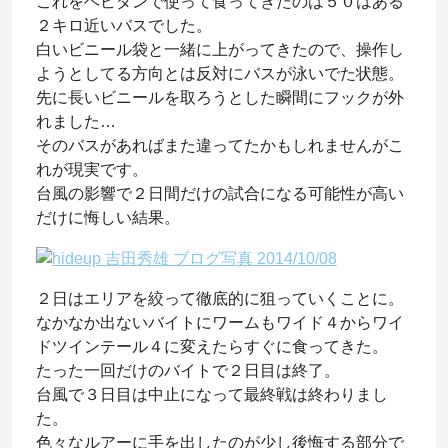
これをヘビダンで使って食ってきたのは５０はある
２キロ近いバスでした。
白いビニール袋と一緒に上がってきたので、操作し
ようとしてる方向とは反対にバスが泳いでた状態。
先に長いビニールを取ろうとした瞬間にフックが外
れました…
そのバスがあればまた違ってたかもしれませんがこ
れが現実です。
台風の影響で２日間だけの試合になる可能性が高い
だけに悔しい結果。
２日はエリアを絞って徹底的に狙っていくことに。
なかなか出ないバイトにワームもワイド４からワイ
ドツインテール４に変えたらすぐに食ってきた。
たった一回だけのバイトで２日目は終了。
台風で３日目は中止になって最終戦は終わりまし
た。
色々なルアーに手を出したのが少し後悔する部分で