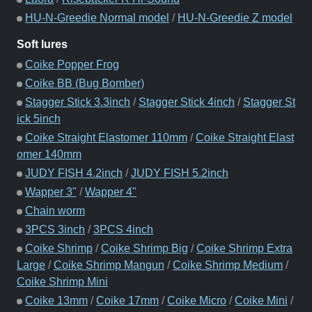
HU-N-Greedie Normal model
/
HU-N-Greedie Z model
Soft lures
Coike Popper Frog
Coike BB (Bug Bomber)
Stagger Stick 3.3inch
/
Stagger Stick 4inch
/
Stagger St
ick 5inch
Coike Straight Elastomer 110mm
/
Coike Straight Elast
omer 140mm
JUDY FISH 4.2inch
/
JUDY FISH 5.2inch
Wapper 3"
/
Wapper 4"
Chain worm
3PCS 3inch
/
3PCS 4inch
Coike Shrimp
/
Coike Shrimp Big
/
Coike Shrimp Extra
Large
/
Coike Shrimp Mangun
/
Coike Shrimp Medium
/
Coike Shrimp Mini
Coike 13mm
/
Coike 17mm
/
Coike Micro
/
Coike Mini
/