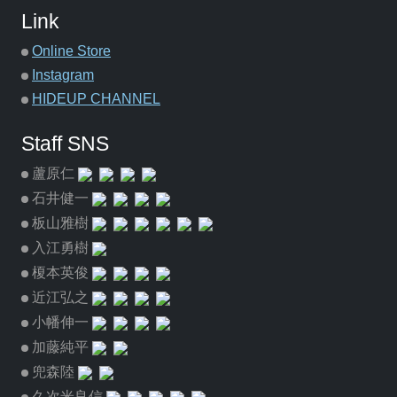
Link
Online Store
Instagram
HIDEUP CHANNEL
Staff SNS
蘆原仁
石井健一
板山雅樹
入江勇樹
榎本英俊
近江弘之
小幡伸一
加藤純平
兜森陸
久次米良信