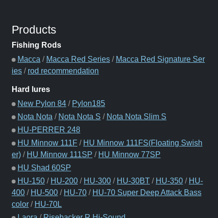
Products
Fishing Rods
Macca
/
Macca Red Series
/
Macca Red Signature Ser
ies
/
rod recommendation
Hard lures
New Pylon 84
/
Pylon185
Nota Nota
/
Nota Nota S
/
Nota Nota Slim S
HU-PERRER 248
HU Minnow 111F
/
HU Minnow 111FS(Floating Swish
er)
/
HU Minnow 111SP
/
HU Minnow 77SP
HU Shad 60SP
HU-150
/
HU-200
/
HU-300
/
HU-30BT
/
HU-350
/
HU-
400
/
HU-500
/
HU-70
/
HU-70 Super Deep Attack Bass
color
/
HU-70L
Laora
/
Risebacker R Hi-Sound