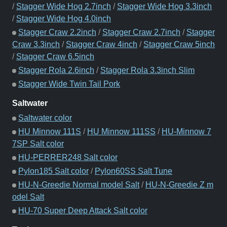
/
Stagger Wide Hog 2.7inch
/
Stagger Wide Hog 3.3inch
/
Stagger Wide Hog 4.0inch
Stagger Craw 2.2inch
/
Stagger Craw 2.7inch
/
Stagger
Craw 3.3inch
/
Stagger Craw 4inch
/
Stagger Craw 5inch
/
Stagger Craw 6.5inch
Stagger Rola 2.6inch
/
Stagger Rola 3.3inch Slim
Stagger Wide Twin Tail Pork
Saltwater
Saltwater color
HU Minnow 111S
/
HU Minnow 111SS
/
HU-Minnow 7
7SP Salt color
HU-PERRER248 Salt color
Pylon185 Salt color
/
Pylon60SS Salt Tune
HU-N-Greedie Normal model Salt
/
HU-N-Greedie Z m
odel Salt
HU-70 Super Deep Attack Salt color