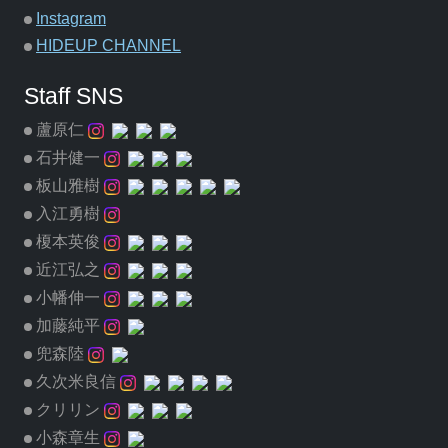
Instagram
HIDEUP CHANNEL
Staff SNS
蘆原仁
石井健一
板山雅樹
入江勇樹
榎本英俊
近江弘之
小幡伸一
加藤純平
兜森陸
久次米良信
クリリン
小森章生