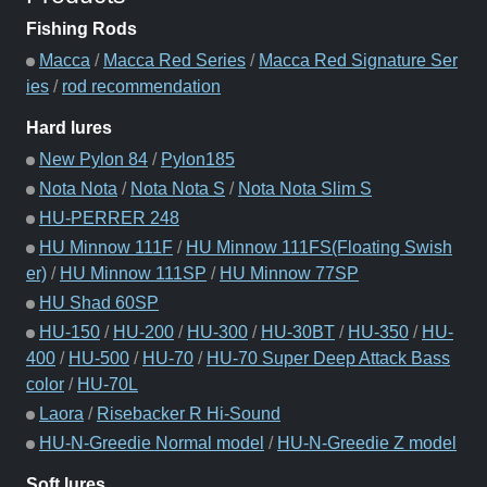
Fishing Rods
Macca
/
Macca Red Series
/
Macca Red Signature Ser
ies
/
rod recommendation
Hard lures
New Pylon 84
/
Pylon185
Nota Nota
/
Nota Nota S
/
Nota Nota Slim S
HU-PERRER 248
HU Minnow 111F
/
HU Minnow 111FS(Floating Swish
er)
/
HU Minnow 111SP
/
HU Minnow 77SP
HU Shad 60SP
HU-150
/
HU-200
/
HU-300
/
HU-30BT
/
HU-350
/
HU-
400
/
HU-500
/
HU-70
/
HU-70 Super Deep Attack Bass
color
/
HU-70L
Laora
/
Risebacker R Hi-Sound
HU-N-Greedie Normal model
/
HU-N-Greedie Z model
Soft lures