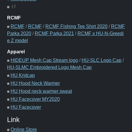
/
/
RCMF
RCMF
/
RCMF
/
RCMF Fishing Tee Shirt 2020
/
RCMF
Parka 2020
/
RCMF Parka 2021
/
RCMF x HU-N-Greedi
e Z model
Apparel
HIDEUP Mesh Cap Stream logo
/
HU-SLC Logo Cap
/
HU-SLMC Embroidered Logo Mesh Cap
HU Knitcap
HU Hood Neck Warmer
HU Hood neck warmer sweat
HU Facecover MY2020
HU Facecover
Link
Online Store