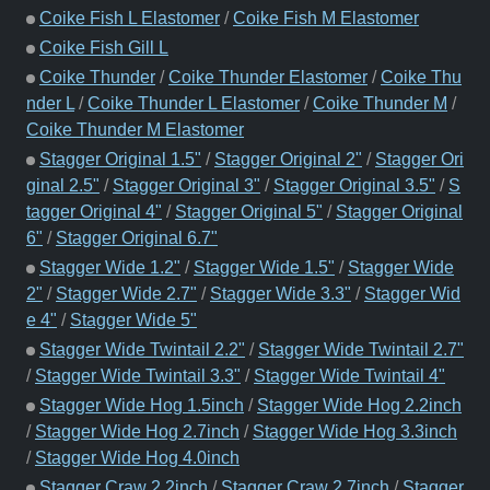
Coike Fish L Elastomer
/
Coike Fish M Elastomer
Coike Fish Gill L
Coike Thunder
/
Coike Thunder Elastomer
/
Coike Thu
nder L
/
Coike Thunder L Elastomer
/
Coike Thunder M
/
Coike Thunder M Elastomer
Stagger Original 1.5"
/
Stagger Original 2"
/
Stagger Ori
ginal 2.5"
/
Stagger Original 3"
/
Stagger Original 3.5"
/
S
tagger Original 4"
/
Stagger Original 5"
/
Stagger Original
6"
/
Stagger Original 6.7"
Stagger Wide 1.2"
/
Stagger Wide 1.5"
/
Stagger Wide
2"
/
Stagger Wide 2.7"
/
Stagger Wide 3.3"
/
Stagger Wid
e 4"
/
Stagger Wide 5"
Stagger Wide Twintail 2.2"
/
Stagger Wide Twintail 2.7"
/
Stagger Wide Twintail 3.3"
/
Stagger Wide Twintail 4"
Stagger Wide Hog 1.5inch
/
Stagger Wide Hog 2.2inch
/
Stagger Wide Hog 2.7inch
/
Stagger Wide Hog 3.3inch
/
Stagger Wide Hog 4.0inch
Stagger Craw 2.2inch
/
Stagger Craw 2.7inch
/
Stagger