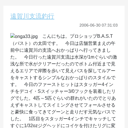
遠賀川支流釣行
2006-06-30 07:31:03
こんにちは。プロショップB.A.S.T
（バスト）の太田です。 今日は店舗営業まえの午
前中に遠賀川の支流へおかっぱりへ行ってきまし
た。 今日行った遠賀川支流は水深が1mぐらいの激
浅な所で水がクリアーだったのでボトム付近まで見
えるエリアで岸際を歩いて見えバスを探してルアー
をキャストするシンプルなおかっぱりのスタイルで
す。 今日のファーストヒットはスタッガー4イン
チをデコイ・Sスイッチャー3/0フックを装着したリ
グでした。4匹～5匹ぐらいの群れがいたのでとりあ
えずキャストしてスイミングさせてフォールさせる
と豪快に食ってきてグーンと走りだす元気なバスで
した。 1匹目をスタッガー4インチでキャッチして
すぐに1/32ozジグヘッドにコイケを付けたリグに変