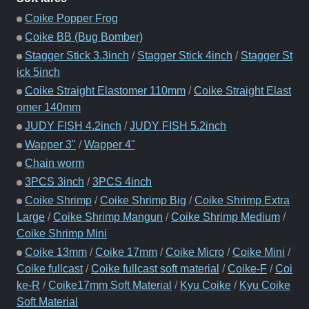
Coike Popper Frog
Coike BB (Bug Bomber)
Stagger Stick 3.3inch
/
Stagger Stick 4inch
/
Stagger St
ick 5inch
Coike Straight Elastomer 110mm
/
Coike Straight Elast
omer 140mm
JUDY FISH 4.2inch
/
JUDY FISH 5.2inch
Wapper 3"
/
Wapper 4"
Chain worm
3PCS 3inch
/
3PCS 4inch
Coike Shrimp
/
Coike Shrimp Big
/
Coike Shrimp Extra
Large
/
Coike Shrimp Mangun
/
Coike Shrimp Medium
/
Coike Shrimp Mini
Coike 13mm
/
Coike 17mm
/
Coike Micro
/
Coike Mini
/
Coike fullcast
/
Coike fullcast soft material
/
Coike-F
/
Coi
ke-R
/
Coike17mm Soft Material
/
Kyu Coike
/
Kyu Coike
Soft Material