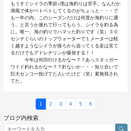
もうすぐシイラの季節♪僕は海釣りは苦手。なんだか
潮風で体がベトベトしてくるのがちょっと・・・で
も一年の内、このシーズンだけは何度か海釣りに通
う。と言うか連れて行ってもらう。シイラを釣る為
に。唯一、海の釣りでハマッた釣りです（笑）３０
センチぐらいのトップウォーターで１メーターは軽
く越すようなシイラが後ろから追ってくる姿は見て
るだけでもアドレナリンが爆発する！！
今年は何回行けるかな〜？？あっスタッガー
ワイド釣れるかな〜？？針ないか・・・知り合いで
巨大センコー投げてた人いたけど（笑）素無視され
てた。
1
2
3
4
5
6
ブログ内検索