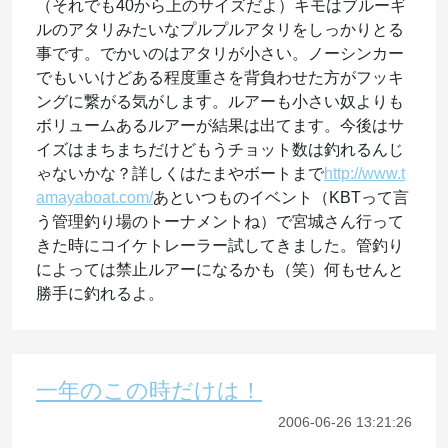
（それでも40から上のサイズだよ）キモはブルーギ
ルのアタリみたいなプルプルアタリをしっかりとる
事です。でかいのはアタリが小さい。ノーシンカー
でもいいけどある程度重さを背負わせた方がフッキ
ングに繋がる気がします。ルアーも小さい奴よりも
ボリュームあるルアーが結果は出てます。今後はサ
イズはまちまちだけどもうチョット数は釣れるんじ
ゃないかな？詳しくはたまやボートまで
http://www.t
amayaboat.com/
あといつものイベント（KBTって言
う管理釣り場のトーナメントね）で宮城さん行って
きた時にコイケトレーラー試してきました。管釣り
によっては禁止ルアーになるかも（笑）何もせんと
勝手に釣れるよ。
一年のこの時だけは！
2006-06-26 13:21:26