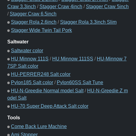
Craw 3.3inch
/
Stagger Craw 4inch
/
Stagger Craw 5inch
/
Stagger Craw 6.5inch
Stagger Rola 2.6inch
/
Stagger Rola 3.3inch Slim
Stagger Wide Twin Tail Pork
Saltwater
Saltwater color
HU Minnow 111S
/
HU Minnow 111SS
/
HU-Minnow 7
7SP Salt color
HU-PERRER248 Salt color
Pylon185 Salt color
/
Pylon60SS Salt Tune
HU-N-Greedie Normal model Salt
/
HU-N-Greedie Z m
odel Salt
HU-70 Super Deep Attack Salt color
Tools
Come Back Lure Machine
Ami Stopper