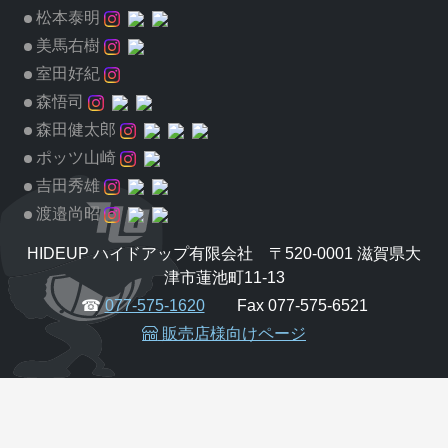
松本泰明
美馬右樹
室田好紀
森悟司
森田健太郎
ポッツ山崎
吉田秀雄
渡邉尚昭
HIDEUP ハイドアップ有限会社 〒520-0001 滋賀県大
津市蓮池町11-13
☎
077-575-1620
Fax 077-575-6521
販売店様向けページ