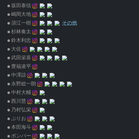
坂田泰信
嶋岡大地
須江一樹
その他
杉林奏太
鈴木利忠
大佐
武田栄喜
豊福凌平
中澤諒
永野総一朗
中村大輔
西川慧
乃村弘栄
ぷりお
本田海斗
ボンバー