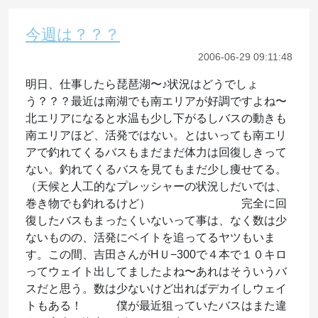
今週は？？？
2006-06-29 09:11:48
明日、仕事したら琵琶湖〜♪状況はどうでしょ
う？？？最近は南湖でも南エリアが好調ですよね〜
北エリアになると水温も少し下がるしバスの動きも
南エリアほど、活発ではない。とはいっても南エリ
アで釣れてくるバスもまだまだ体力は回復しきって
ない。釣れてくるバスを見てもまだ少し痩せてる。
（天候と人工的なプレッシャーの状況しだいでは、
巻き物でも釣れるけど） 完全に回
復したバスもまったくいないって事は、なく数は少
ないものの、活発にベイトを追ってるヤツもいま
す。この間、吉田さんがHＵ−300で４本で１０キロ
ってウェイト出してましたよね〜あれはそういうバ
スだと思う。数は少ないけど出ればデカイしウェイ
トもある！ 僕が最近狙っていたバスはまた違