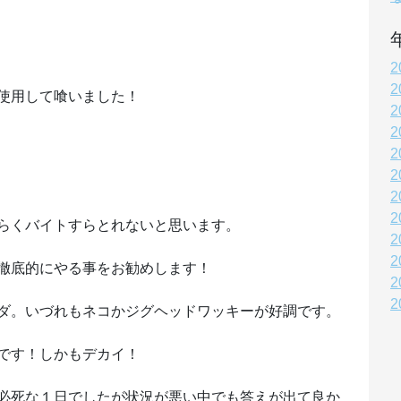
2
2
使用して喰いました！
2
2
2
2
2
2
らくバイトすらとれないと思います。
2
2
徹底的にやる事をお勧めします！
2
2
ダ。いづれもネコかジグヘッドワッキーが好調です。
です！しかもデカイ！
必死な１日でしたが状況が悪い中でも答えが出て良か