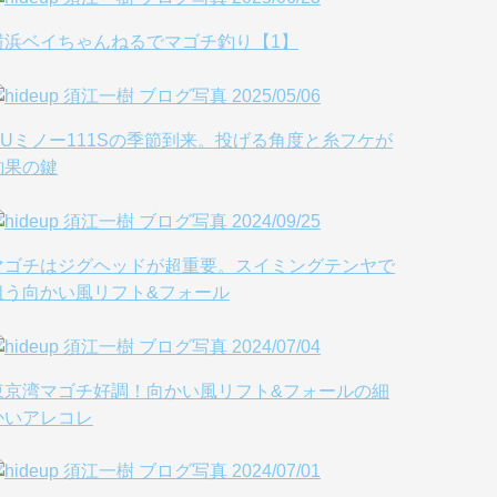
横浜ベイちゃんねるでマゴチ釣り【1】
HUミノー111Sの季節到来。投げる角度と糸フケが
釣果の鍵
マゴチはジグヘッドが超重要。スイミングテンヤで
狙う向かい風リフト&フォール
東京湾マゴチ好調！向かい風リフト&フォールの細
かいアレコレ