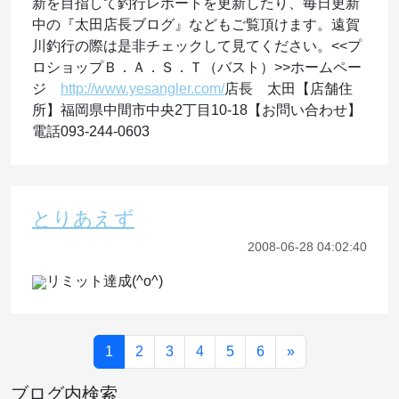
新を目指して釣行レポートを更新したり、毎日更新
中の『太田店長ブログ』などもご覧頂けます。遠賀
川釣行の際は是非チェックして見てください。<<プ
ロショップＢ．Ａ．Ｓ．Ｔ（バスト）>>ホームペー
ジ
http://www.yesangler.com/
店長 太田【店舗住
所】福岡県中間市中央2丁目10-18【お問い合わせ】
電話093-244-0603
とりあえず
2008-06-28 04:02:40
リミット達成(^o^)
1
2
3
4
5
6
»
ブログ内検索