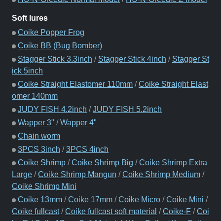
Soft lures
Coike Popper Frog
Coike BB (Bug Bomber)
Stagger Stick 3.3inch
/
Stagger Stick 4inch
/
Stagger St
ick 5inch
Coike Straight Elastomer 110mm
/
Coike Straight Elast
omer 140mm
JUDY FISH 4.2inch
/
JUDY FISH 5.2inch
Wapper 3"
/
Wapper 4"
Chain worm
3PCS 3inch
/
3PCS 4inch
Coike Shrimp
/
Coike Shrimp Big
/
Coike Shrimp Extra
Large
/
Coike Shrimp Mangun
/
Coike Shrimp Medium
/
Coike Shrimp Mini
Coike 13mm
/
Coike 17mm
/
Coike Micro
/
Coike Mini
/
Coike fullcast
/
Coike fullcast soft material
/
Coike-F
/
Coi