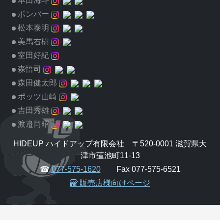
本田海斗
ボンバー
松本泰明
美馬右樹
室田好紀
森悟司
森田健太郎
ポッツ山崎
吉田秀雄
渡邉尚昭
HIDEUP ハイドアップ有限会社 〒520-0001 滋賀県大
津市蓮池町11-13
☎
077-575-1620
Fax 077-575-6521
販売店様向けページ