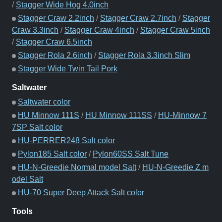
/
Stagger Wide Hog 4.0inch
Stagger Craw 2.2inch
/
Stagger Craw 2.7inch
/
Stagger
Craw 3.3inch
/
Stagger Craw 4inch
/
Stagger Craw 5inch
/
Stagger Craw 6.5inch
Stagger Rola 2.6inch
/
Stagger Rola 3.3inch Slim
Stagger Wide Twin Tail Pork
Saltwater
Saltwater color
HU Minnow 111S
/
HU Minnow 111SS
/
HU-Minnow 7
7SP Salt color
HU-PERRER248 Salt color
Pylon185 Salt color
/
Pylon60SS Salt Tune
HU-N-Greedie Normal model Salt
/
HU-N-Greedie Z m
odel Salt
HU-70 Super Deep Attack Salt color
Tools