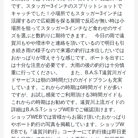
です。スタッガー3インチのスプリットショットで
キャッチでした！小場所でもスタッガー3インチは
活躍するので広範囲を探る展開で反応が無い時は小
場所を狙ってスタッガー3インチなど食わせのサイ
ズを選ぶと数釣りに期待できます。 今日の雨で遠
賀川もやや増水中と連絡を頂いているので明日も引
き続き雨の様子なので来週の釣行は水位しだいでは
おかっぱりが増えそうな感じです。ボートを出すに
は十分な注意が必要です。大雨の後の釣行は十分慎
重に行ってください。 また、B.A.S.T遠賀川ガイ
ドサービスは朝の3時間だけのガイドプランも充実
しています。これからの時期は6時間ガイドが多い
ですが、お試し感覚でご利用頂ける3時間ガイドも
これからの時期はお勧めです。遠賀川上流ガイドの
詳細はB.A.S.TショップWEBでご確認頂けます。
ショップWEBでは皆様からお届け頂いたおかっぱり
やボート釣行の写真を掲載しています。ショップW
EBでも『遠賀川釣行』コーナーにて釣行後は即日更