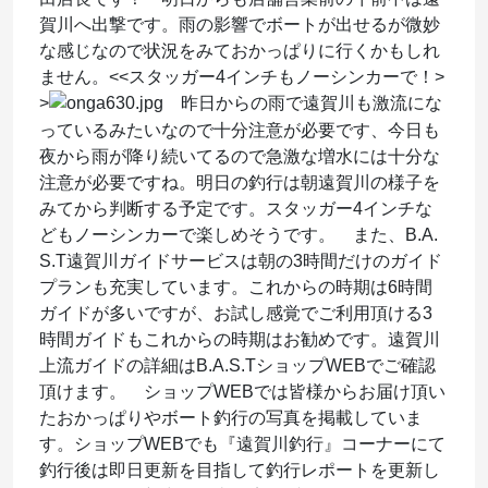
賀川へ出撃です。雨の影響でボートが出せるが微妙
な感じなので状況をみておかっぱりに行くかもしれ
ません。<<スタッガー4インチもノーシンカーで！>
>
昨日からの雨で遠賀川も激流にな
っているみたいなので十分注意が必要です、今日も
夜から雨が降り続いてるので急激な増水には十分な
注意が必要ですね。明日の釣行は朝遠賀川の様子を
みてから判断する予定です。スタッガー4インチな
どもノーシンカーで楽しめそうです。 また、B.A.
S.T遠賀川ガイドサービスは朝の3時間だけのガイド
プランも充実しています。これからの時期は6時間
ガイドが多いですが、お試し感覚でご利用頂ける3
時間ガイドもこれからの時期はお勧めです。遠賀川
上流ガイドの詳細はB.A.S.TショップWEBでご確認
頂けます。 ショップWEBでは皆様からお届け頂い
たおかっぱりやボート釣行の写真を掲載していま
す。ショップWEBでも『遠賀川釣行』コーナーにて
釣行後は即日更新を目指して釣行レポートを更新し