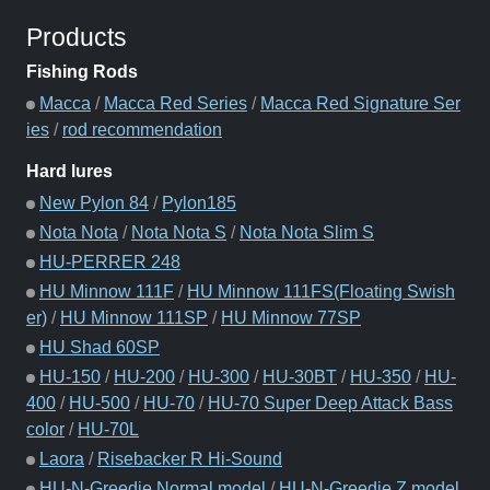
Products
Fishing Rods
Macca
/
Macca Red Series
/
Macca Red Signature Ser
ies
/
rod recommendation
Hard lures
New Pylon 84
/
Pylon185
Nota Nota
/
Nota Nota S
/
Nota Nota Slim S
HU-PERRER 248
HU Minnow 111F
/
HU Minnow 111FS(Floating Swish
er)
/
HU Minnow 111SP
/
HU Minnow 77SP
HU Shad 60SP
HU-150
/
HU-200
/
HU-300
/
HU-30BT
/
HU-350
/
HU-
400
/
HU-500
/
HU-70
/
HU-70 Super Deep Attack Bass
color
/
HU-70L
Laora
/
Risebacker R Hi-Sound
HU-N-Greedie Normal model
/
HU-N-Greedie Z model