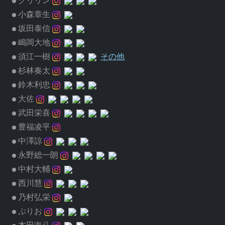
クリリン
小森章生
坂田泰信
嶋岡大地
須江一樹
その他
杉林奏太
鈴木利忠
大佐
武田栄喜
豊福凌平
中澤諒
永野総一朗
中村大輔
西川慧
乃村弘栄
ぷりお