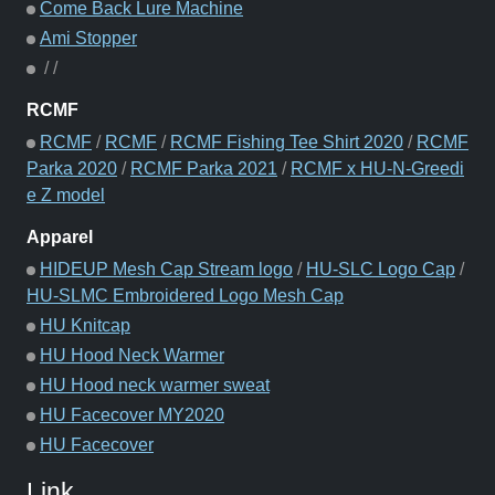
Come Back Lure Machine
Ami Stopper
/
/
RCMF
RCMF
/
RCMF
/
RCMF Fishing Tee Shirt 2020
/
RCMF
Parka 2020
/
RCMF Parka 2021
/
RCMF x HU-N-Greedi
e Z model
Apparel
HIDEUP Mesh Cap Stream logo
/
HU-SLC Logo Cap
/
HU-SLMC Embroidered Logo Mesh Cap
HU Knitcap
HU Hood Neck Warmer
HU Hood neck warmer sweat
HU Facecover MY2020
HU Facecover
Link