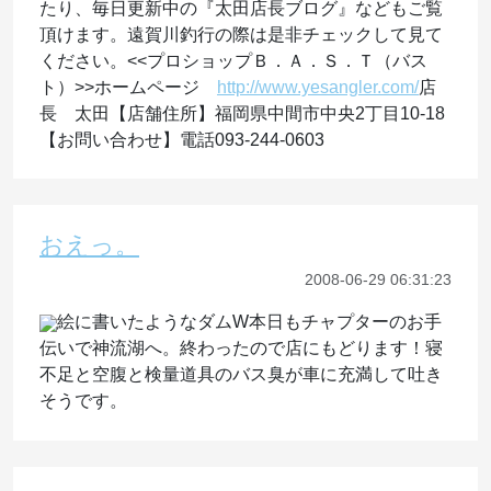
たり、毎日更新中の『太田店長ブログ』などもご覧
頂けます。遠賀川釣行の際は是非チェックして見て
ください。<<プロショップＢ．Ａ．Ｓ．Ｔ（バス
ト）>>ホームページ
http://www.yesangler.com/
店
長 太田【店舗住所】福岡県中間市中央2丁目10-18
【お問い合わせ】電話093-244-0603
おえっ。
2008-06-29 06:31:23
絵に書いたようなダムW本日もチャプターのお手
伝いで神流湖へ。終わったので店にもどります！寝
不足と空腹と検量道具のバス臭が車に充満して吐き
そうです。