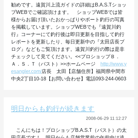
勧めです。遠賀川上流ガイドの詳細はB.A.S.Tショッ
プWEBでご確認頂けます。 ショップWEBでは皆
様からお届け頂いたおかっぱりやボート釣行の写真
を掲載しています。ショップWEBでも『遠賀川釣
行』コーナーにて釣行後は即日更新を目指して釣行
レポートを更新したり、毎日更新中の『太田店長ブ
ログ』などもご覧頂けます。遠賀川釣行の際は是非
チェックして見てください。<<プロショップＢ．
Ａ．Ｓ．Ｔ（バスト）>>ホームページ
http://www.y
esangler.com/
店長 太田【店舗住所】福岡県中間市
中央2丁目10-18【お問い合わせ】電話093-244-0603
明日からも釣行が続きます
2008-06-29 11:12:27
こんにちは！プロショップB.A.S.T（バスト）の太
田店長です！ 明日からも店舗営業前の午前中は遠