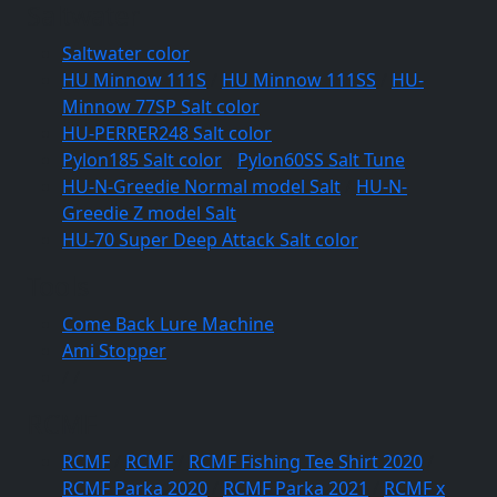
Saltwater
Saltwater color
HU Minnow 111S
/
HU Minnow 111SS
/
HU-
Minnow 77SP Salt color
HU-PERRER248 Salt color
Pylon185 Salt color
/
Pylon60SS Salt Tune
HU-N-Greedie Normal model Salt
/
HU-N-
Greedie Z model Salt
HU-70 Super Deep Attack Salt color
Tools
Come Back Lure Machine
Ami Stopper
/
/
RCMF
RCMF
/
RCMF
/
RCMF Fishing Tee Shirt 2020
/
RCMF Parka 2020
/
RCMF Parka 2021
/
RCMF x