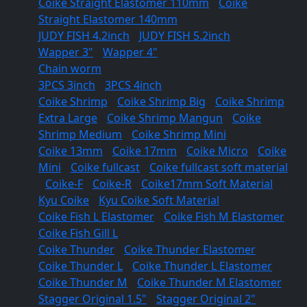
Coike Straight Elastomer 110mm
/
Coike
Straight Elastomer 140mm
JUDY FISH 4.2inch
/
JUDY FISH 5.2inch
Wapper 3"
/
Wapper 4"
Chain worm
3PCS 3inch
/
3PCS 4inch
Coike Shrimp
/
Coike Shrimp Big
/
Coike Shrimp
Extra Large
/
Coike Shrimp Mangun
/
Coike
Shrimp Medium
/
Coike Shrimp Mini
Coike 13mm
/
Coike 17mm
/
Coike Micro
/
Coike
Mini
/
Coike fullcast
/
Coike fullcast soft material
/
Coike-F
/
Coike-R
/
Coike17mm Soft Material
/
Kyu Coike
/
Kyu Coike Soft Material
Coike Fish L Elastomer
/
Coike Fish M Elastomer
Coike Fish Gill L
Coike Thunder
/
Coike Thunder Elastomer
/
Coike Thunder L
/
Coike Thunder L Elastomer
/
Coike Thunder M
/
Coike Thunder M Elastomer
Stagger Original 1.5"
/
Stagger Original 2"
/