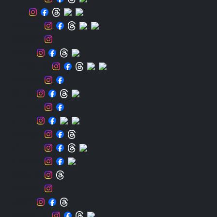
大佐
武田栄喜
豊福凌平
中澤諒
永野総一朗
中村大輔
西川慧
乃村弘栄
ぷりお
本田海斗
ボンバー
松本泰明
美馬右樹
室田好紀
森悟司
森田健太郎