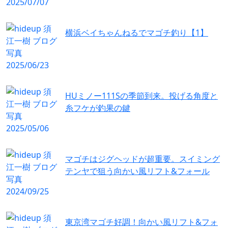
横浜ベイちゃんねるでマゴチ釣り【1】
HUミノー111Sの季節到来。投げる角度と
糸フケが釣果の鍵
マゴチはジグヘッドが超重要。スイミング
テンヤで狙う向かい風リフト&フォール
東京湾マゴチ好調！向かい風リフト&フォ