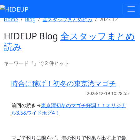
Select Language
▼
Home
Blog
全スタッフまとめ読み
2023-12
HIDEUP Blog
全スタッフまとめ
読み
キーワード『
』で 2 件ヒット
時合に稼げ！初冬の東京湾マゴチ
2023-12-19 10:28:55
前回の続き→
東京湾初冬のマゴチ好調！！オリジナ
ル3.5&ワイドホグ4！
マゴチ釣りに限らず、海の釣りで釣果を出す上で最