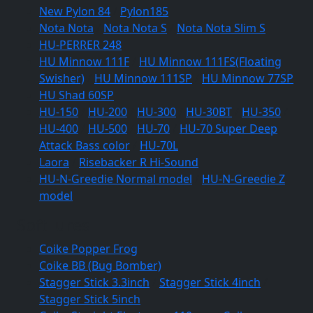
New Pylon 84
/
Pylon185
Nota Nota
/
Nota Nota S
/
Nota Nota Slim S
HU-PERRER 248
HU Minnow 111F
/
HU Minnow 111FS(Floating
Swisher)
/
HU Minnow 111SP
/
HU Minnow 77SP
HU Shad 60SP
HU-150
/
HU-200
/
HU-300
/
HU-30BT
/
HU-350
/
HU-400
/
HU-500
/
HU-70
/
HU-70 Super Deep
Attack Bass color
/
HU-70L
Laora
/
Risebacker R Hi-Sound
HU-N-Greedie Normal model
/
HU-N-Greedie Z
model
Soft lures
Coike Popper Frog
Coike BB (Bug Bomber)
Stagger Stick 3.3inch
/
Stagger Stick 4inch
/
Stagger Stick 5inch