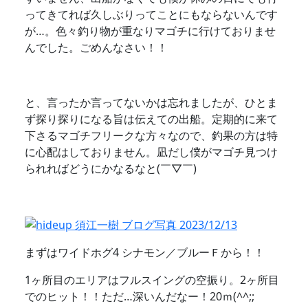
ってきてれば久しぶりってことにもならないんです
が…。色々釣り物が重なりマゴチに行けておりませ
んでした。ごめんなさい！！
と、言ったか言ってないかは忘れましたが、ひとま
ず探り探りになる旨は伝えての出船。定期的に来て
下さるマゴチフリークな方々なので、釣果の方は特
に心配はしておりません。凪だし僕がマゴチ見つけ
られればどうにかなるなと(￣▽￣)
まずはワイドホグ4 シナモン／ブルーＦから！！
1ヶ所目のエリアはフルスイングの空振り。2ヶ所目
でのヒット！！ただ…深いんだなー！20ｍ(^^;;