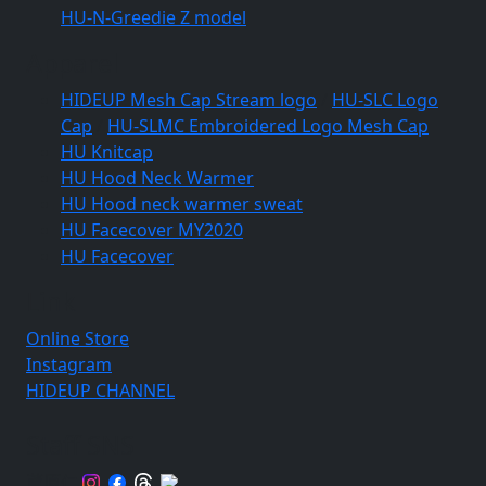
HU-N-Greedie Z model
Apparel
HIDEUP Mesh Cap Stream logo
/
HU-SLC Logo
Cap
/
HU-SLMC Embroidered Logo Mesh Cap
HU Knitcap
HU Hood Neck Warmer
HU Hood neck warmer sweat
HU Facecover MY2020
HU Facecover
Link
Online Store
Instagram
HIDEUP CHANNEL
Staff SNS
蘆原仁