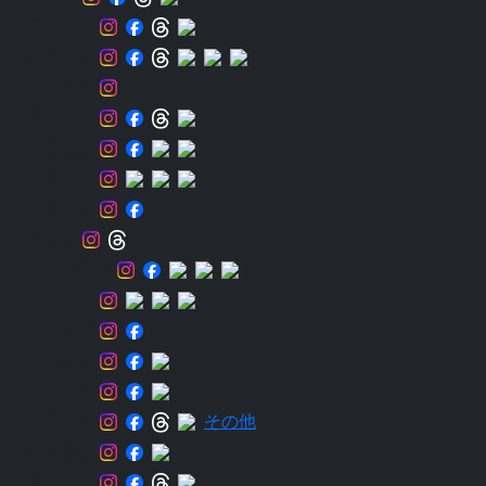
石井健一
板山雅樹
入江勇樹
榎本英俊
近江弘之
小幡伸一
加藤純平
兜森陸
久次米良信
クリリン
小森章生
坂田泰信
嶋岡大地
須江一樹
その他
杉林奏太
鈴木利忠